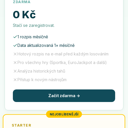
ZDARMA
0 Kč
Stačí se zaregistrovat.
1 rozpis měsíčně
Data aktualizovaná 1× měsíčně
Hotový rozpis na e-mail před každým losováním
Pro všechny hry (Sportka, EuroJackpot a další)
Analýza historických tahů
Přístup k novým nástrojům
Začít zdarma
→
NEJOBLÍBENĚJŠÍ
STARTER