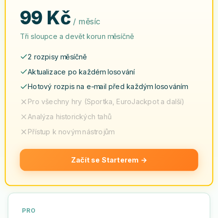
99 Kč
/ měsíc
Tři sloupce a devět korun měsíčně
2 rozpisy měsíčně
Aktualizace po každém losování
Hotový rozpis na e-mail před každým losováním
Pro všechny hry (Sportka, EuroJackpot a další)
Analýza historických tahů
Přístup k novým nástrojům
Začít se Starterem
→
PRO