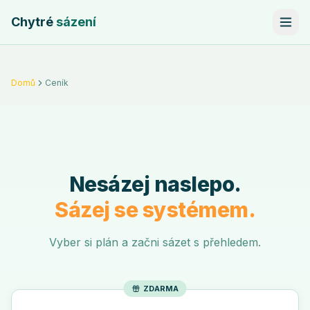
Chytré
sázení
Domů
Ceník
Ceník — tarify Chytrého sázení
Nesázej naslepo.
Sázej se systémem.
Vyber si plán a začni sázet s přehledem.
ZDARMA