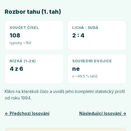
Rozbor tahu (1. tah)
SOUČET ČÍSEL
LICHÁ : SUDÁ
108
2 : 4
typicky ~150
NÍZKÁ (1–24)
SOUSEDNÍ DVOJICE
4 z 6
ne
v ~49.5 % tahů
Klikni na kterékoli číslo a uvidíš jeho kompletní statistický profil
od roku
1994
.
← Předchozí losování
Následující losování →