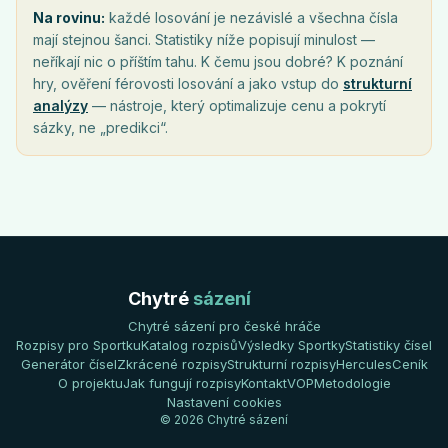
Na rovinu:
každé losování je nezávislé a všechna čísla
mají stejnou šanci. Statistiky níže popisují minulost —
neříkají nic o příštím tahu. K čemu jsou dobré? K poznání
hry, ověření férovosti losování a jako vstup do
strukturní
analýzy
— nástroje, který optimalizuje cenu a pokrytí
sázky, ne „predikci“.
Chytré
sázení
Chytré sázení pro české hráče
Rozpisy pro Sportku
Katalog rozpisů
Výsledky Sportky
Statistiky čísel
Generátor čísel
Zkrácené rozpisy
Strukturní rozpisy
Hercules
Ceník
O projektu
Jak fungují rozpisy
Kontakt
VOP
Metodologie
Nastavení cookies
© 2026 Chytré sázení