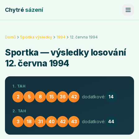
Chytré
sázení
Domů
Sportka výsledky
1994
12. června 1994
Sportka
— výsledky losování
12. června 1994
1. TAH
2
5
8
15
36
42
dodatkové:
14
2. TAH
3
18
31
40
42
43
dodatkové:
44