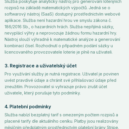
Služba poskytuje analytický nástroj pro generování loterijních
rozpisů na základě matematických výpočtů. Jedná se o
softwarový nástroj (SaaS) dostupný prostřednictvím webové
aplikace. Služba není hazardní hrou ve smyslu zákona č.
186/2016 Sb., o hazardních hrách. Služba nepřijímá sázky,
nevyplácí výhry a neprovozuje žádnou formu hazardní hry.
Nástroj slouží výhradně k matematické analýze a generování
kombinací čísel. Rozhodnutí o případném podání sázky u
licencovaného provozovatele loterie je plně na uživateli.
3. Registrace a uživatelský účet
Pro využívání služby je nutná registrace. Uživatel je povinen
uvést pravdivé údaje a chránit své přihlašovací údaje před
zneužitím. Provozovatel si vyhrazuje právo zrušit účet
uživatele, který porušuje tyto podmínky.
4. Platební podmínky
Služba nabízí bezplatný tarif s omezeným počtem rozpisů a
placené tarify dle aktuálního ceníku. Platby jsou realizovány
měsíčním předplatným prostřednictvím platební brány Stripe.