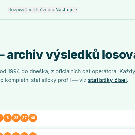
Rozpisy
Ceník
Průvodce
Nástroje
 archiv výsledků losov
 od
1994
do dneška, z oficiálních dat operátora. Každý
o kompletní statistický profil — viz
statistiky čísel
.
4
6
25
27
49