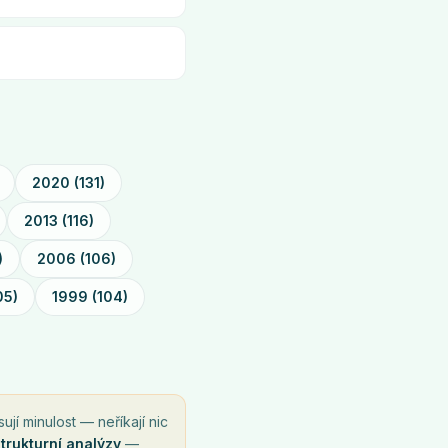
2020
(
131
)
2013
(
116
)
)
2006
(
106
)
05
)
1999
(
104
)
ují minulost — neříkají nic
strukturní analýzy
—