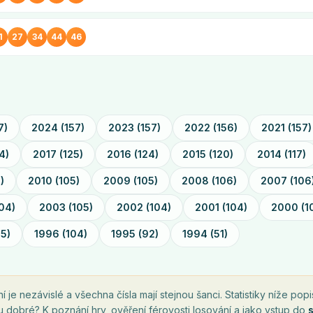
1
27
34
44
46
7
)
2024
(
157
)
2023
(
157
)
2022
(
156
)
2021
(
157
)
4
)
2017
(
125
)
2016
(
124
)
2015
(
120
)
2014
(
117
)
6
)
2010
(
105
)
2009
(
105
)
2008
(
106
)
2007
(
106
04
)
2003
(
105
)
2002
(
104
)
2001
(
104
)
2000
(
1
05
)
1996
(
104
)
1995
(
92
)
1994
(
51
)
je nezávislé a všechna čísla mají stejnou šanci. Statistiky níže popis
ou dobré? K poznání hry, ověření férovosti losování a jako vstup do