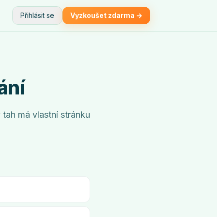
Přihlásit se
Vyzkoušet zdarma →
ání
 tah má vlastní stránku