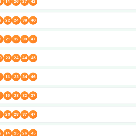
3
14
26
27
42
3
22
24
38
40
6
21
32
39
47
0
23
24
44
45
7
14
23
34
46
9
16
23
32
37
9
20
28
37
47
3
14
25
26
45