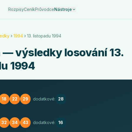
Rozpisy
Ceník
Průvodce
Nástroje
ledky
1994
13. listopadu 1994
a
— výsledky losování
13.
du 1994
18
22
29
dodatkové:
28
32
34
43
dodatkové:
16