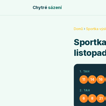
Chytré
sázení
Domů
Sportka výs
Sportk
listopa
1. TAH
11
14
16
2. TAH
6
8
21