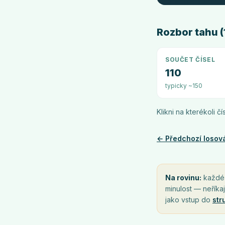
Rozbor tahu (1
SOUČET ČÍSEL
110
typicky ~150
Klikni na kterékoli č
← Předchozí losov
Na rovinu:
každé l
minulost — neříkaj
jako vstup do
str