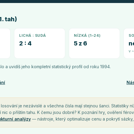
. tah)
LICHÁ : SUDÁ
NÍZKÁ (1–24)
SO
2 : 4
5 z 6
n
v 
íslo a uvidíš jeho kompletní statistický profil od roku
1994
.
ání
Nás
osování je nezávislé a všechna čísla mají stejnou šanci. Statistiky ní
í nic o příštím tahu. K čemu jsou dobré? K poznání hry, ověření férov
ukturní analýzy
— nástroje, který optimalizuje cenu a pokrytí sázky,