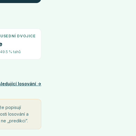
USEDNÍ DVOJICE
e
~49.5 % tahů
ledující losování →
že popisují
osti losování a
 ne „predikci“.