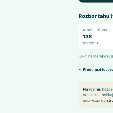
Rozbor tahu (1
SOUČET ČÍSEL
138
typicky ~150
Klikni na kterékoli č
← Předchozí losov
Na rovinu:
každé l
minulost — neříkaj
jako vstup do
str