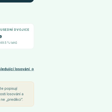
USEDNÍ DVOJICE
e
~49.5 % tahů
ledující losování →
že popisují
osti losování a
 ne „predikci“.