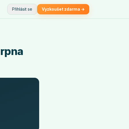
Přihlásit se
Vyzkoušet zdarma →
srpna