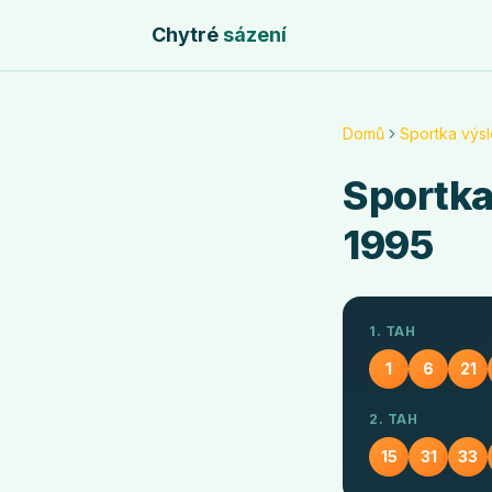
Chytré
sázení
Domů
Sportka výs
Sportk
1995
1. TAH
1
6
21
2. TAH
15
31
33