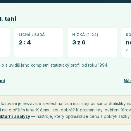
. tah)
LICHÁ : SUDÁ
NÍZKÁ (1–24)
SO
2 : 4
3 z 6
n
v 
íslo a uvidíš jeho kompletní statistický profil od roku
1994
.
ání
Nás
osování je nezávislé a všechna čísla mají stejnou šanci. Statistiky ní
í nic o příštím tahu. K čemu jsou dobré? K poznání hry, ověření férov
ukturní analýzy
— nástroje, který optimalizuje cenu a pokrytí sázky,