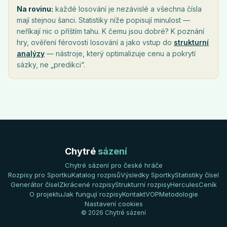
Na rovinu:
každé losování je nezávislé a všechna čísla
mají stejnou šanci. Statistiky níže popisují minulost —
neříkají nic o příštím tahu. K čemu jsou dobré? K poznání
hry, ověření férovosti losování a jako vstup do
strukturní
analýzy
— nástroje, který optimalizuje cenu a pokrytí
sázky, ne „predikci“.
Chytré
sázení
Chytré sázení pro české hráče
Rozpisy pro Sportku
Katalog rozpisů
Výsledky Sportky
Statistiky čísel
Generátor čísel
Zkrácené rozpisy
Strukturní rozpisy
Hercules
Ceník
O projektu
Jak fungují rozpisy
Kontakt
VOP
Metodologie
Nastavení cookies
© 2026 Chytré sázení