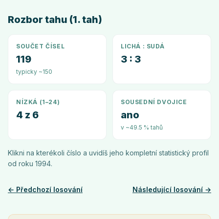
Rozbor tahu (1. tah)
SOUČET ČÍSEL
LICHÁ : SUDÁ
119
3 : 3
typicky ~150
NÍZKÁ (1–24)
SOUSEDNÍ DVOJICE
4 z 6
ano
v ~49.5 % tahů
Klikni na kterékoli číslo a uvidíš jeho kompletní statistický profil
od roku
1994
.
← Předchozí losování
Následující losování →