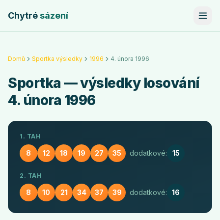
Chytré
sázení
Domů
Sportka výsledky
1996
4. února 1996
Sportka
— výsledky losování
4. února 1996
1. TAH
8
12
18
19
27
35
dodatkové:
15
2. TAH
8
10
21
34
37
39
dodatkové:
16