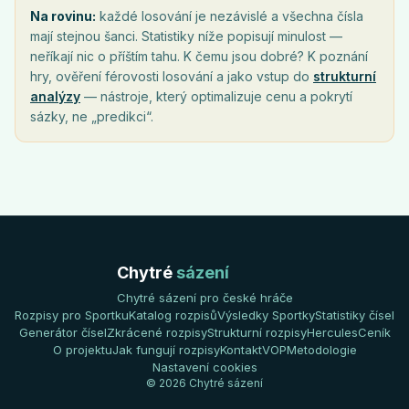
Na rovinu:
každé losování je nezávislé a všechna čísla
mají stejnou šanci. Statistiky níže popisují minulost —
neříkají nic o příštím tahu. K čemu jsou dobré? K poznání
hry, ověření férovosti losování a jako vstup do
strukturní
analýzy
— nástroje, který optimalizuje cenu a pokrytí
sázky, ne „predikci“.
Chytré
sázení
Chytré sázení pro české hráče
Rozpisy pro Sportku
Katalog rozpisů
Výsledky Sportky
Statistiky čísel
Generátor čísel
Zkrácené rozpisy
Strukturní rozpisy
Hercules
Ceník
O projektu
Jak fungují rozpisy
Kontakt
VOP
Metodologie
Nastavení cookies
© 2026 Chytré sázení