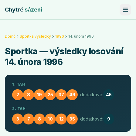
Chytré
sázení
Domů
Sportka výsledky
1996
14. února 1996
Sportka
— výsledky losování
14. února 1996
1. TAH
2
8
19
25
37
49
dodatkové:
45
2. TAH
3
7
8
10
12
35
dodatkové:
9