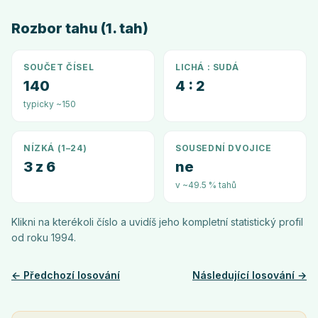
Rozbor tahu (1. tah)
SOUČET ČÍSEL
LICHÁ : SUDÁ
140
4 : 2
typicky ~150
NÍZKÁ (1–24)
SOUSEDNÍ DVOJICE
3 z 6
ne
v ~49.5 % tahů
Klikni na kterékoli číslo a uvidíš jeho kompletní statistický profil
od roku
1994
.
← Předchozí losování
Následující losování →