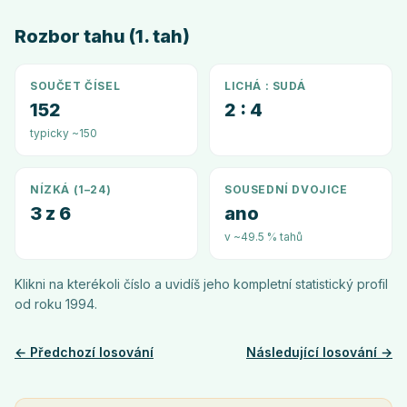
Rozbor tahu (1. tah)
SOUČET ČÍSEL
LICHÁ : SUDÁ
152
2 : 4
typicky ~150
NÍZKÁ (1–24)
SOUSEDNÍ DVOJICE
3 z 6
ano
v ~49.5 % tahů
Klikni na kterékoli číslo a uvidíš jeho kompletní statistický profil
od roku
1994
.
← Předchozí losování
Následující losování →