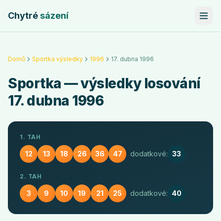
Chytré
sázení
Domů
Sportka výsledky
1996
17. dubna 1996
Sportka
— výsledky losování
17. dubna 1996
1. TAH
12
13
18
26
36
47
dodatkové:
33
2. TAH
3
9
10
19
21
25
dodatkové:
40