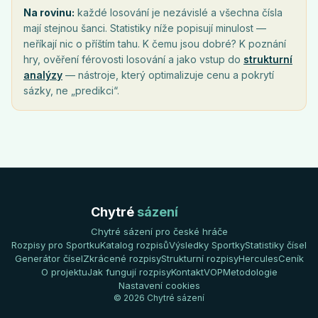
Na rovinu:
každé losování je nezávislé a všechna čísla
mají stejnou šanci. Statistiky níže popisují minulost —
neříkají nic o příštím tahu. K čemu jsou dobré? K poznání
hry, ověření férovosti losování a jako vstup do
strukturní
analýzy
— nástroje, který optimalizuje cenu a pokrytí
sázky, ne „predikci“.
Chytré
sázení
Chytré sázení pro české hráče
Rozpisy pro Sportku
Katalog rozpisů
Výsledky Sportky
Statistiky čísel
Generátor čísel
Zkrácené rozpisy
Strukturní rozpisy
Hercules
Ceník
O projektu
Jak fungují rozpisy
Kontakt
VOP
Metodologie
Nastavení cookies
© 2026 Chytré sázení