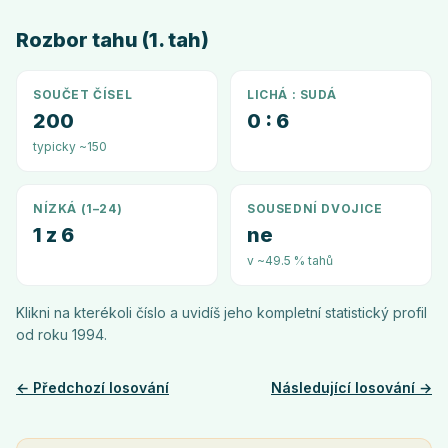
Rozbor tahu (1. tah)
SOUČET ČÍSEL
LICHÁ : SUDÁ
200
0 : 6
typicky ~150
NÍZKÁ (1–24)
SOUSEDNÍ DVOJICE
1 z 6
ne
v ~49.5 % tahů
Klikni na kterékoli číslo a uvidíš jeho kompletní statistický profil
od roku
1994
.
← Předchozí losování
Následující losování →