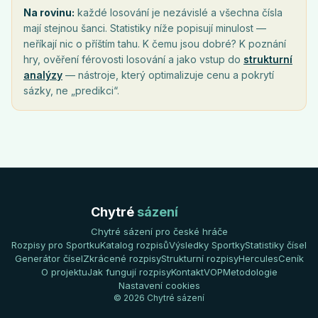
Na rovinu:
každé losování je nezávislé a všechna čísla
mají stejnou šanci. Statistiky níže popisují minulost —
neříkají nic o příštím tahu. K čemu jsou dobré? K poznání
hry, ověření férovosti losování a jako vstup do
strukturní
analýzy
— nástroje, který optimalizuje cenu a pokrytí
sázky, ne „predikci“.
Chytré
sázení
Chytré sázení pro české hráče
Rozpisy pro Sportku
Katalog rozpisů
Výsledky Sportky
Statistiky čísel
Generátor čísel
Zkrácené rozpisy
Strukturní rozpisy
Hercules
Ceník
O projektu
Jak fungují rozpisy
Kontakt
VOP
Metodologie
Nastavení cookies
© 2026 Chytré sázení