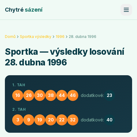
Chytré
sázení
Domů
Sportka výsledky
1996
28. dubna 1996
Sportka
— výsledky losování
28. dubna 1996
1. TAH
16
26
30
38
44
46
dodatkové:
23
2. TAH
3
9
19
20
22
32
dodatkové:
40