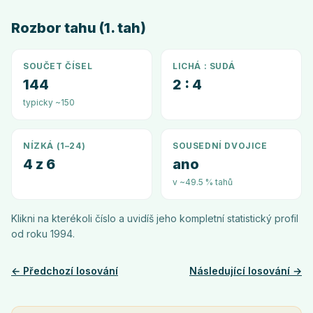
Rozbor tahu (1. tah)
SOUČET ČÍSEL
LICHÁ : SUDÁ
144
2 : 4
typicky ~150
NÍZKÁ (1–24)
SOUSEDNÍ DVOJICE
4 z 6
ano
v ~49.5 % tahů
Klikni na kterékoli číslo a uvidíš jeho kompletní statistický profil
od roku
1994
.
← Předchozí losování
Následující losování →