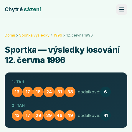
Chytré
sázení
Domů
Sportka výsledky
1996
12. června 1996
Sportka
— výsledky losování
12. června 1996
1. TAH
16
17
18
24
31
38
dodatkové:
6
2. TAH
13
17
29
39
46
49
dodatkové:
41