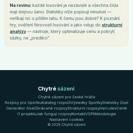
Na rovinu:
každé losování je nezávislé a všechna čísla
mají stejnou šanci. Statistiky níže popisují minulost —
neříkají nic o příštím tahu. K čemu jsou dobré? K poznání
hry, ověření férovosti losování a jako vstup do
strukturní
analýzy
— nástroje, který optimalizuje cenu a pokrytí
sázky, ne „predikci“.
Chytré
sázení
Chytré sázení pro české hráče
Rozpisy pro Sportku
Katalog rozpisů
Výsledky Sportky
Statistiky čísel
Generátor čísel
Zkrácené rozpisy
Strukturní rozpisy
Hercules
Ceník
O projektu
Jak fungují rozpisy
Kontakt
VOP
Metodologie
Nastavení cookies
© 2026 Chytré sázení