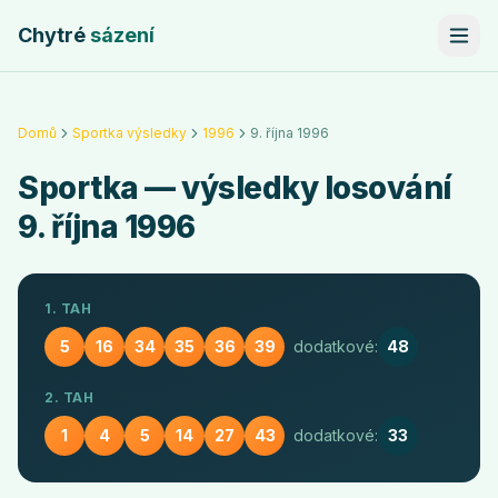
Chytré
sázení
Domů
Sportka výsledky
1996
9. října 1996
Sportka
— výsledky losování
9. října 1996
1. TAH
5
16
34
35
36
39
dodatkové:
48
2. TAH
1
4
5
14
27
43
dodatkové:
33