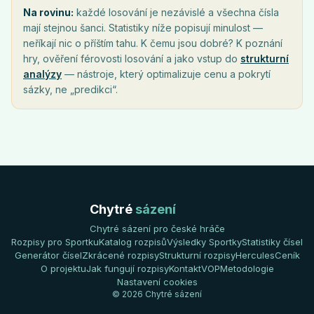
Na rovinu:
každé losování je nezávislé a všechna čísla
mají stejnou šanci. Statistiky níže popisují minulost —
neříkají nic o příštím tahu. K čemu jsou dobré? K poznání
hry, ověření férovosti losování a jako vstup do
strukturní
analýzy
— nástroje, který optimalizuje cenu a pokrytí
sázky, ne „predikci“.
Chytré
sázení
Chytré sázení pro české hráče
Rozpisy pro Sportku
Katalog rozpisů
Výsledky Sportky
Statistiky čísel
Generátor čísel
Zkrácené rozpisy
Strukturní rozpisy
Hercules
Ceník
O projektu
Jak fungují rozpisy
Kontakt
VOP
Metodologie
Nastavení cookies
© 2026 Chytré sázení