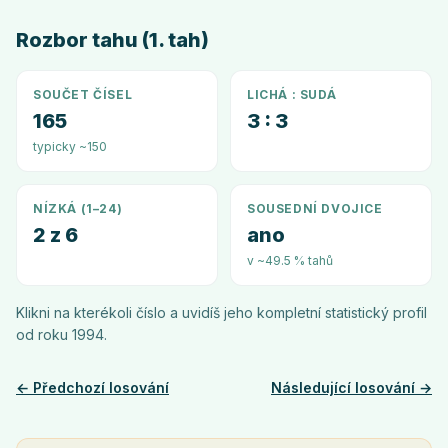
Rozbor tahu (1. tah)
SOUČET ČÍSEL
LICHÁ : SUDÁ
165
3 : 3
typicky ~150
NÍZKÁ (1–24)
SOUSEDNÍ DVOJICE
2 z 6
ano
v ~49.5 % tahů
Klikni na kterékoli číslo a uvidíš jeho kompletní statistický profil
od roku
1994
.
← Předchozí losování
Následující losování →