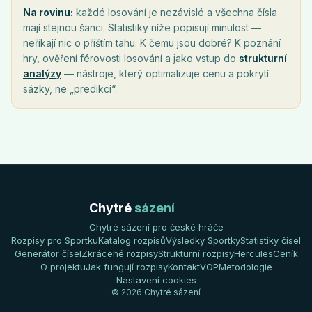
Na rovinu:
každé losování je nezávislé a všechna čísla
mají stejnou šanci. Statistiky níže popisují minulost —
neříkají nic o příštím tahu. K čemu jsou dobré? K poznání
hry, ověření férovosti losování a jako vstup do
strukturní
analýzy
— nástroje, který optimalizuje cenu a pokrytí
sázky, ne „predikci“.
Chytré
sázení
Chytré sázení pro české hráče
Rozpisy pro Sportku
Katalog rozpisů
Výsledky Sportky
Statistiky čísel
Generátor čísel
Zkrácené rozpisy
Strukturní rozpisy
Hercules
Ceník
O projektu
Jak fungují rozpisy
Kontakt
VOP
Metodologie
Nastavení cookies
© 2026 Chytré sázení