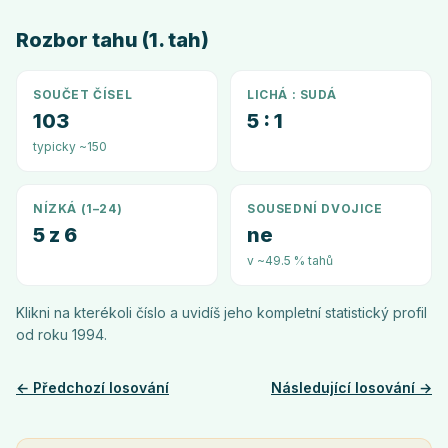
Rozbor tahu (1. tah)
SOUČET ČÍSEL
LICHÁ : SUDÁ
103
5 : 1
typicky ~150
NÍZKÁ (1–24)
SOUSEDNÍ DVOJICE
5 z 6
ne
v ~49.5 % tahů
Klikni na kterékoli číslo a uvidíš jeho kompletní statistický profil
od roku
1994
.
← Předchozí losování
Následující losování →