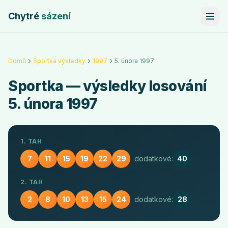
Chytré
sázení
Domů
Sportka výsledky
1997
5. února 1997
Sportka
— výsledky losování
5. února 1997
1. TAH
7
11
15
19
22
29
dodatkové:
40
2. TAH
2
8
10
13
15
24
dodatkové:
28