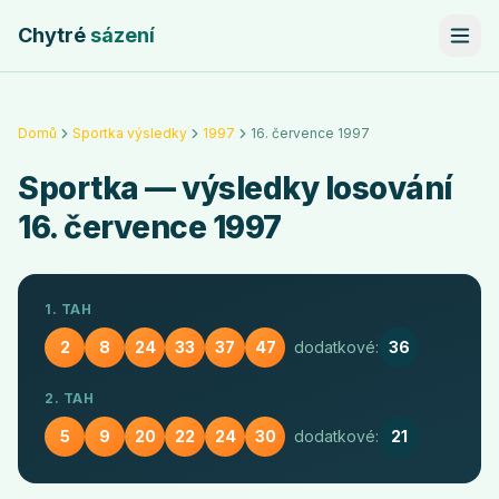
Chytré
sázení
Domů
Sportka výsledky
1997
16. července 1997
Sportka
— výsledky losování
16. července 1997
1. TAH
2
8
24
33
37
47
dodatkové:
36
2. TAH
5
9
20
22
24
30
dodatkové:
21