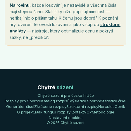
Na rovinu:
každé losování je nezávislé a všechna čísla
mají stejnou šanci. Statistiky níže popisují minulost —
neříkají nic o příštím tahu. K čemu jsou dobré? K poznání
hry, ověření férovosti losování a jako vstup do
strukturní
analýzy
— nástroje, který optimalizuje cenu a pokrytí
sázky, ne „predikci“.
Chytré
sázení
Chytré sázení pro české hráče
Rozpisy pro Sportku
Katalog rozpisů
Výsledky Sportky
Statistiky čísel
Generátor čísel
Zkrácené rozpisy
Strukturní rozpisy
Hercules
Ceník
O projektu
Jak fungují rozpisy
Kontakt
VOP
Metodologie
Nastavení cookies
© 2026 Chytré sázení