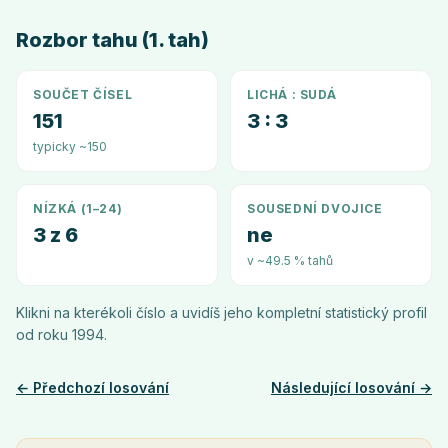
Rozbor tahu (1. tah)
SOUČET ČÍSEL
LICHÁ : SUDÁ
151
3 : 3
typicky ~150
NÍZKÁ (1–24)
SOUSEDNÍ DVOJICE
3 z 6
ne
v ~49.5 % tahů
Klikni na kterékoli číslo a uvidíš jeho kompletní statistický profil
od roku
1994
.
← Předchozí losování
Následující losování →