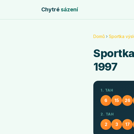
Chytré
sázení
Domů
Sportka výs
Sportk
1997
1. TAH
6
15
26
2. TAH
2
3
17