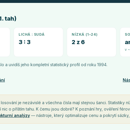
. tah)
LICHÁ : SUDÁ
NÍZKÁ (1–24)
SO
3 : 3
2 z 6
a
v 
íslo a uvidíš jeho kompletní statistický profil od roku
1994
.
ání
Nás
osování je nezávislé a všechna čísla mají stejnou šanci. Statistiky ní
í nic o příštím tahu. K čemu jsou dobré? K poznání hry, ověření férov
ukturní analýzy
— nástroje, který optimalizuje cenu a pokrytí sázky,