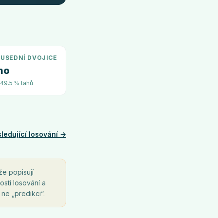
USEDNÍ DVOJICE
no
~49.5 % tahů
ledující losování →
že popisují
osti losování a
 ne „predikci“.