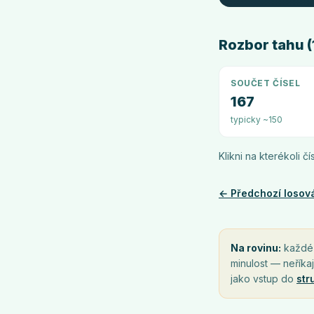
Rozbor tahu (1
SOUČET ČÍSEL
167
typicky ~150
Klikni na kterékoli č
← Předchozí losov
Na rovinu:
každé l
minulost — neříkaj
jako vstup do
str