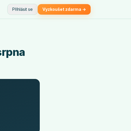
Přihlásit se
Vyzkoušet zdarma →
srpna