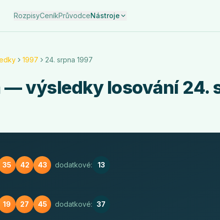
Rozpisy
Ceník
Průvodce
Nástroje
ledky
1997
24. srpna 1997
a
— výsledky losování
24. 
35
42
43
dodatkové:
13
19
27
45
dodatkové:
37