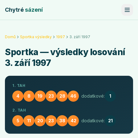
Chytré
sázení
Domů
Sportka výsledky
1997
3. září 1997
Sportka
— výsledky losování
3. září 1997
1. TAH
4
8
19
23
28
46
dodatkové:
1
2. TAH
5
11
20
23
38
42
dodatkové:
21