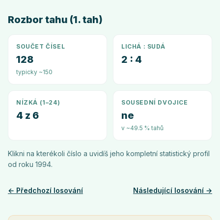
Rozbor tahu (1. tah)
SOUČET ČÍSEL
LICHÁ : SUDÁ
128
2 : 4
typicky ~150
NÍZKÁ (1–24)
SOUSEDNÍ DVOJICE
4 z 6
ne
v ~49.5 % tahů
Klikni na kterékoli číslo a uvidíš jeho kompletní statistický profil
od roku
1994
.
← Předchozí losování
Následující losování →