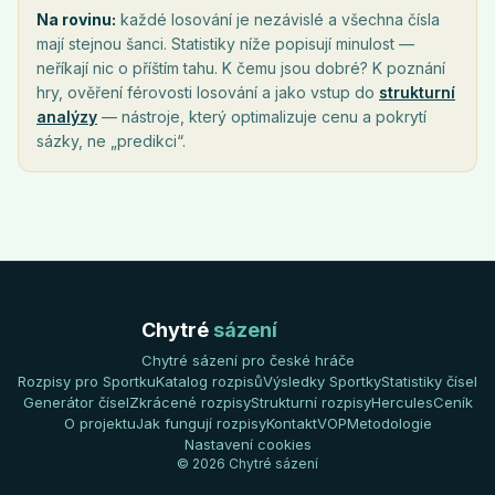
Na rovinu:
každé losování je nezávislé a všechna čísla
mají stejnou šanci. Statistiky níže popisují minulost —
neříkají nic o příštím tahu. K čemu jsou dobré? K poznání
hry, ověření férovosti losování a jako vstup do
strukturní
analýzy
— nástroje, který optimalizuje cenu a pokrytí
sázky, ne „predikci“.
Chytré
sázení
Chytré sázení pro české hráče
Rozpisy pro Sportku
Katalog rozpisů
Výsledky Sportky
Statistiky čísel
Generátor čísel
Zkrácené rozpisy
Strukturní rozpisy
Hercules
Ceník
O projektu
Jak fungují rozpisy
Kontakt
VOP
Metodologie
Nastavení cookies
© 2026 Chytré sázení