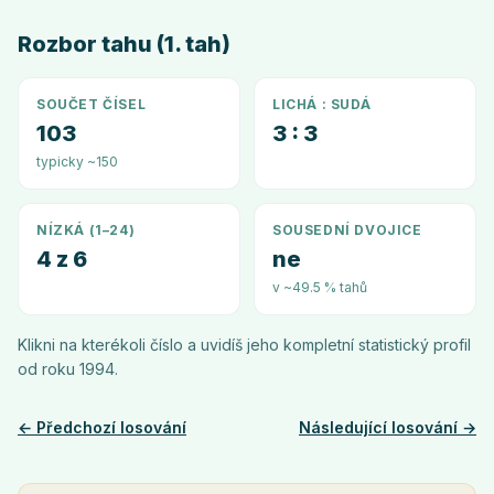
Rozbor tahu (1. tah)
SOUČET ČÍSEL
LICHÁ : SUDÁ
103
3 : 3
typicky ~150
NÍZKÁ (1–24)
SOUSEDNÍ DVOJICE
4 z 6
ne
v ~49.5 % tahů
Klikni na kterékoli číslo a uvidíš jeho kompletní statistický profil
od roku
1994
.
← Předchozí losování
Následující losování →