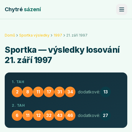
Chytré
sázení
Domů
Sportka výsledky
1997
21. září 1997
Sportka
— výsledky losování
21. září 1997
1. TAH
2
8
11
17
31
34
dodatkové:
13
2. TAH
6
11
12
32
43
46
dodatkové:
27