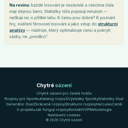
Na rovinu:
každé losování je nezávislé a všechna čísla
mají stejnou šanci. Statistiky níže popisují minulost —
neříkají nic o příštím tahu. K čemu jsou dobré? K poznání
hry, ověření férovosti losování a jako vstup do
strukturní
analýzy
— nástroje, který optimalizuje cenu a pokrytí
sázky, ne „predikci“.
Chytré
sázení
Chytré sázení pro české hráče
Rozpisy pro Sportku
Katalog rozpisů
Výsledky Sportky
Statistiky čísel
Generátor čísel
Zkrácené rozpisy
Strukturní rozpisy
Hercules
Ceník
O projektu
Jak fungují rozpisy
Kontakt
VOP
Metodologie
Nastavení cookies
© 2026 Chytré sázení