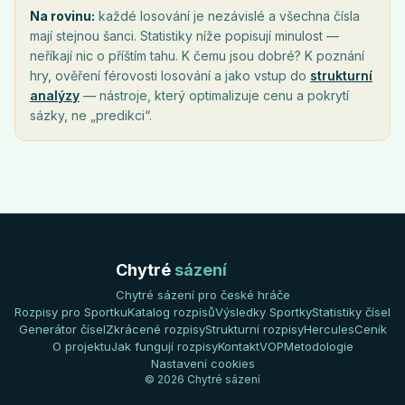
Na rovinu:
každé losování je nezávislé a všechna čísla
mají stejnou šanci. Statistiky níže popisují minulost —
neříkají nic o příštím tahu. K čemu jsou dobré? K poznání
hry, ověření férovosti losování a jako vstup do
strukturní
analýzy
— nástroje, který optimalizuje cenu a pokrytí
sázky, ne „predikci“.
Chytré
sázení
Chytré sázení pro české hráče
Rozpisy pro Sportku
Katalog rozpisů
Výsledky Sportky
Statistiky čísel
Generátor čísel
Zkrácené rozpisy
Strukturní rozpisy
Hercules
Ceník
O projektu
Jak fungují rozpisy
Kontakt
VOP
Metodologie
Nastavení cookies
© 2026 Chytré sázení