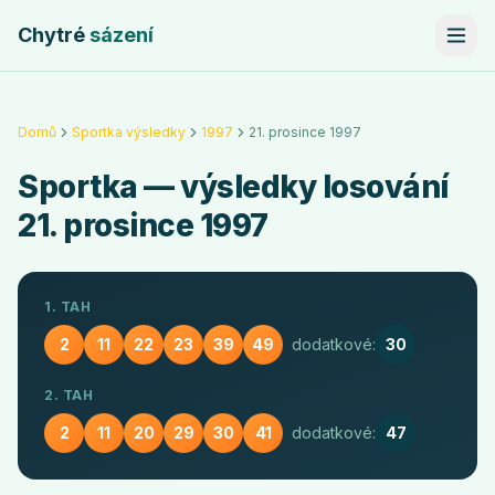
Chytré
sázení
Domů
Sportka výsledky
1997
21. prosince 1997
Sportka
— výsledky losování
21. prosince 1997
1. TAH
2
11
22
23
39
49
dodatkové:
30
2. TAH
2
11
20
29
30
41
dodatkové:
47