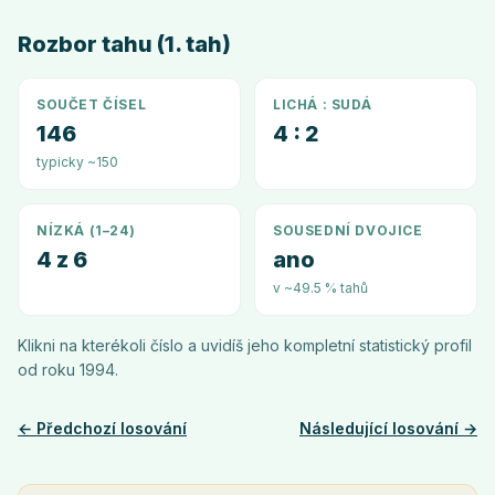
Rozbor tahu (1. tah)
SOUČET ČÍSEL
LICHÁ : SUDÁ
146
4 : 2
typicky ~150
NÍZKÁ (1–24)
SOUSEDNÍ DVOJICE
4 z 6
ano
v ~49.5 % tahů
Klikni na kterékoli číslo a uvidíš jeho kompletní statistický profil
od roku
1994
.
← Předchozí losování
Následující losování →