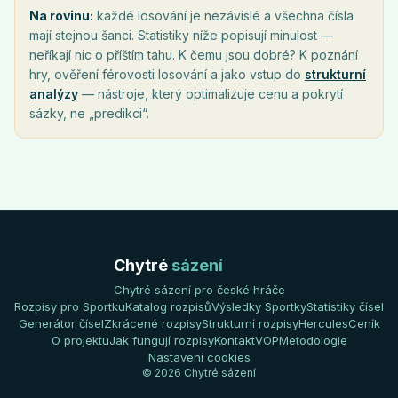
Na rovinu:
každé losování je nezávislé a všechna čísla
mají stejnou šanci. Statistiky níže popisují minulost —
neříkají nic o příštím tahu. K čemu jsou dobré? K poznání
hry, ověření férovosti losování a jako vstup do
strukturní
analýzy
— nástroje, který optimalizuje cenu a pokrytí
sázky, ne „predikci“.
Chytré
sázení
Chytré sázení pro české hráče
Rozpisy pro Sportku
Katalog rozpisů
Výsledky Sportky
Statistiky čísel
Generátor čísel
Zkrácené rozpisy
Strukturní rozpisy
Hercules
Ceník
O projektu
Jak fungují rozpisy
Kontakt
VOP
Metodologie
Nastavení cookies
© 2026 Chytré sázení