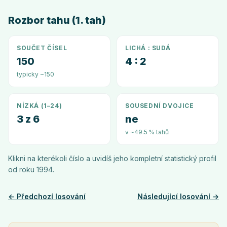
Rozbor tahu (1. tah)
SOUČET ČÍSEL
LICHÁ : SUDÁ
150
4 : 2
typicky ~150
NÍZKÁ (1–24)
SOUSEDNÍ DVOJICE
3 z 6
ne
v ~49.5 % tahů
Klikni na kterékoli číslo a uvidíš jeho kompletní statistický profil
od roku
1994
.
← Předchozí losování
Následující losování →