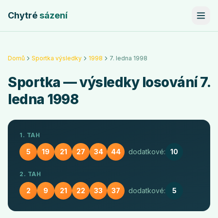
Chytré
sázení
Domů
Sportka výsledky
1998
7. ledna 1998
Sportka
— výsledky losování
7.
ledna 1998
1. TAH
5
19
21
27
34
44
dodatkové:
10
2. TAH
2
9
21
22
33
37
dodatkové:
5