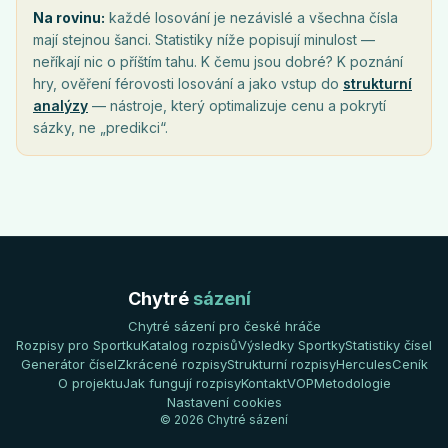
Na rovinu:
každé losování je nezávislé a všechna čísla
mají stejnou šanci. Statistiky níže popisují minulost —
neříkají nic o příštím tahu. K čemu jsou dobré? K poznání
hry, ověření férovosti losování a jako vstup do
strukturní
analýzy
— nástroje, který optimalizuje cenu a pokrytí
sázky, ne „predikci“.
Chytré
sázení
Chytré sázení pro české hráče
Rozpisy pro Sportku
Katalog rozpisů
Výsledky Sportky
Statistiky čísel
Generátor čísel
Zkrácené rozpisy
Strukturní rozpisy
Hercules
Ceník
O projektu
Jak fungují rozpisy
Kontakt
VOP
Metodologie
Nastavení cookies
© 2026 Chytré sázení