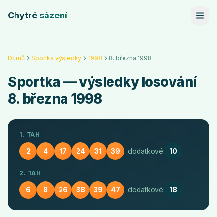
Chytré
sázení
Domů
Sportka výsledky
1998
8. března 1998
Sportka
— výsledky losování
8. března 1998
1. TAH
2
4
17
24
31
39
dodatkové:
10
2. TAH
6
8
26
38
39
47
dodatkové:
18