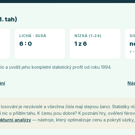
. tah)
LICHÁ : SUDÁ
NÍZKÁ (1–24)
SO
6 : 0
1 z 6
n
v 
íslo a uvidíš jeho kompletní statistický profil od roku
1994
.
ání
Nás
osování je nezávislé a všechna čísla mají stejnou šanci. Statistiky ní
í nic o příštím tahu. K čemu jsou dobré? K poznání hry, ověření férov
ukturní analýzy
— nástroje, který optimalizuje cenu a pokrytí sázky,