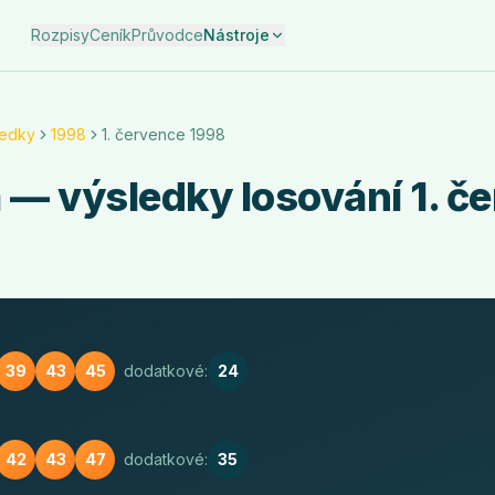
Rozpisy
Ceník
Průvodce
Nástroje
ledky
1998
1. července 1998
a
— výsledky losování
1. č
39
43
45
dodatkové:
24
42
43
47
dodatkové:
35