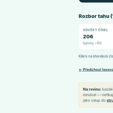
Rozbor tahu (1
SOUČET ČÍSEL
206
typicky ~150
Klikni na kterékoli č
← Předchozí losov
Na rovinu:
každé l
minulost — neříkaj
jako vstup do
str