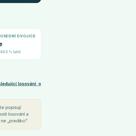
USEDNÍ DVOJICE
e
~49.5 % tahů
ledující losování →
že popisují
osti losování a
 ne „predikci“.