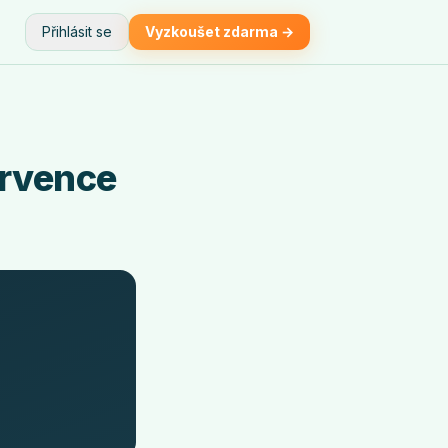
Přihlásit se
Vyzkoušet zdarma →
ervence