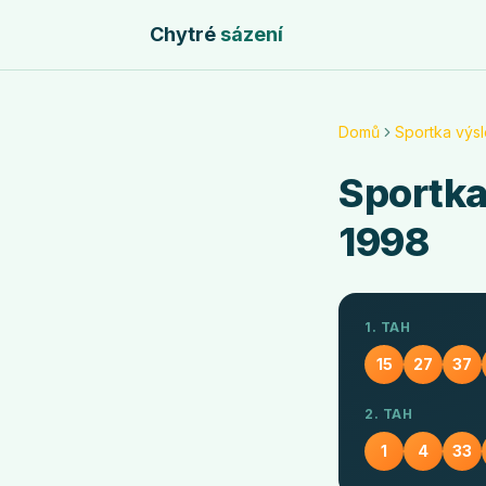
Chytré
sázení
Domů
Sportka výs
Sportk
1998
1. TAH
15
27
37
2. TAH
1
4
33