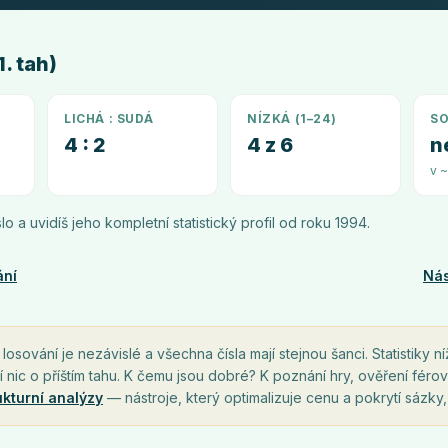
. tah)
LICHÁ : SUDÁ
NÍZKÁ (1–24)
SO
4 : 2
4 z 6
n
v 
íslo a uvidíš jeho kompletní statistický profil od roku
1994
.
ání
Nás
osování je nezávislé a všechna čísla mají stejnou šanci. Statistiky ní
í nic o příštím tahu. K čemu jsou dobré? K poznání hry, ověření férov
ukturní analýzy
— nástroje, který optimalizuje cenu a pokrytí sázky,