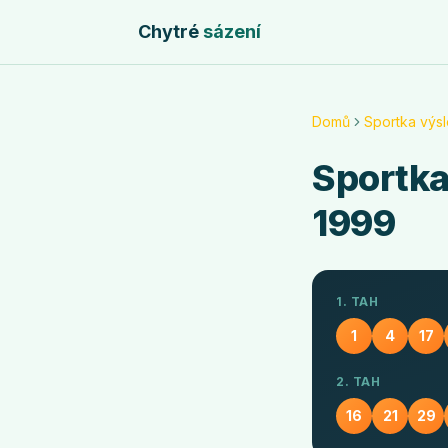
Chytré
sázení
Domů
Sportka výs
Sportk
1999
1. TAH
1
4
17
2. TAH
16
21
29