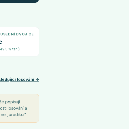
USEDNÍ DVOJICE
e
~49.5 % tahů
ledující losování →
že popisují
osti losování a
 ne „predikci“.