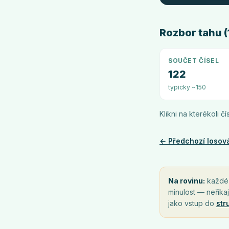
Rozbor tahu (1
SOUČET ČÍSEL
122
typicky ~150
Klikni na kterékoli č
← Předchozí losov
Na rovinu:
každé l
minulost — neříkaj
jako vstup do
str