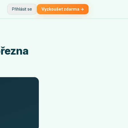
Přihlásit se
Vyzkoušet zdarma →
března