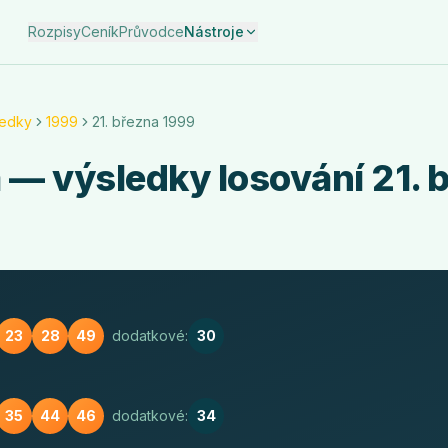
Rozpisy
Ceník
Průvodce
Nástroje
ledky
1999
21. března 1999
a
— výsledky losování
21. 
23
28
49
dodatkové:
30
35
44
46
dodatkové:
34