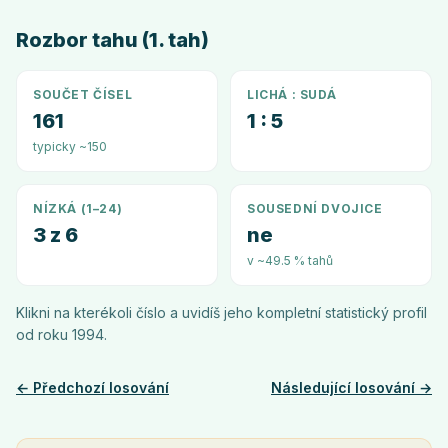
Rozbor tahu (1. tah)
SOUČET ČÍSEL
LICHÁ : SUDÁ
161
1 : 5
typicky ~150
NÍZKÁ (1–24)
SOUSEDNÍ DVOJICE
3 z 6
ne
v ~49.5 % tahů
Klikni na kterékoli číslo a uvidíš jeho kompletní statistický profil
od roku
1994
.
← Předchozí losování
Následující losování →