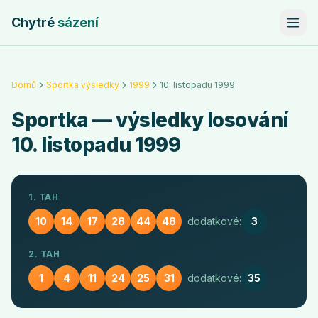
Chytré
sázení
Domů
Sportka výsledky
1999
10. listopadu 1999
Sportka
— výsledky losování
10. listopadu 1999
1. TAH
10
14
17
28
44
48
dodatkové:
3
2. TAH
1
4
11
24
25
31
dodatkové:
35