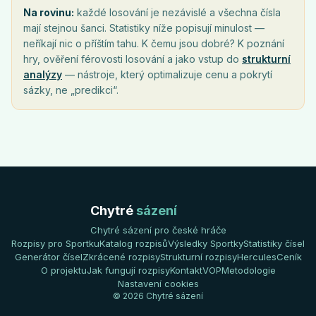
Na rovinu:
každé losování je nezávislé a všechna čísla
mají stejnou šanci. Statistiky níže popisují minulost —
neříkají nic o příštím tahu. K čemu jsou dobré? K poznání
hry, ověření férovosti losování a jako vstup do
strukturní
analýzy
— nástroje, který optimalizuje cenu a pokrytí
sázky, ne „predikci“.
Chytré
sázení
Chytré sázení pro české hráče
Rozpisy pro Sportku
Katalog rozpisů
Výsledky Sportky
Statistiky čísel
Generátor čísel
Zkrácené rozpisy
Strukturní rozpisy
Hercules
Ceník
O projektu
Jak fungují rozpisy
Kontakt
VOP
Metodologie
Nastavení cookies
© 2026 Chytré sázení