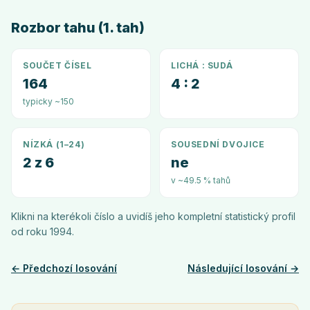
Rozbor tahu (1. tah)
SOUČET ČÍSEL
LICHÁ : SUDÁ
164
4 : 2
typicky ~150
NÍZKÁ (1–24)
SOUSEDNÍ DVOJICE
2 z 6
ne
v ~49.5 % tahů
Klikni na kterékoli číslo a uvidíš jeho kompletní statistický profil
od roku
1994
.
← Předchozí losování
Následující losování →