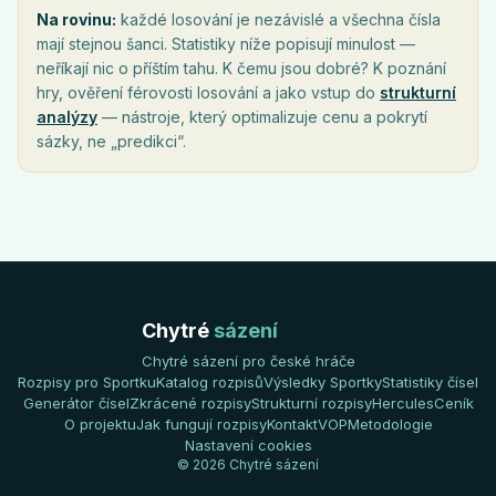
Na rovinu:
každé losování je nezávislé a všechna čísla
mají stejnou šanci. Statistiky níže popisují minulost —
neříkají nic o příštím tahu. K čemu jsou dobré? K poznání
hry, ověření férovosti losování a jako vstup do
strukturní
analýzy
— nástroje, který optimalizuje cenu a pokrytí
sázky, ne „predikci“.
Chytré
sázení
Chytré sázení pro české hráče
Rozpisy pro Sportku
Katalog rozpisů
Výsledky Sportky
Statistiky čísel
Generátor čísel
Zkrácené rozpisy
Strukturní rozpisy
Hercules
Ceník
O projektu
Jak fungují rozpisy
Kontakt
VOP
Metodologie
Nastavení cookies
© 2026 Chytré sázení