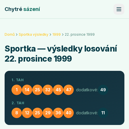
Chytré
sázení
Domů
Sportka výsledky
1999
22. prosince 1999
Sportka
— výsledky losování
22. prosince 1999
1. TAH
1
14
25
32
45
47
dodatkové:
49
2. TAH
8
12
25
29
36
40
dodatkové:
11