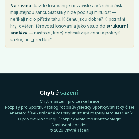
Na rovinu:
každé losování je nezávislé a všechna čísla
mají stejnou šanci. Statistiky níže popisují minulost —
neříkají nic o příštím tahu. K čemu jsou dobré? K poznání
hry, ověření férovosti losování a jako vstup do
strukturní
analýzy
— nástroje, který optimalizuje cenu a pokrytí
sázky, ne „predikci“.
Chytré
sázení
Chytré sázení pro české hráče
Rozpisy pro Sportku
Katalog rozpisů
Výsledky Sportky
Statistiky čísel
Generátor čísel
Zkrácené rozpisy
Strukturní rozpisy
Hercules
Ceník
O projektu
Jak fungují rozpisy
Kontakt
VOP
Metodologie
Nastavení cookies
© 2026 Chytré sázení