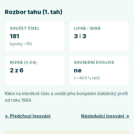
Rozbor tahu (1. tah)
SOUČET ČÍSEL
LICHÁ : SUDÁ
181
3 : 3
typicky ~150
NÍZKÁ (1–24)
SOUSEDNÍ DVOJICE
2 z 6
ne
v ~49.5 % tahů
Klikni na kterékoli číslo a uvidíš jeho kompletní statistický profil
od roku
1994
.
← Předchozí losování
Následující losování →