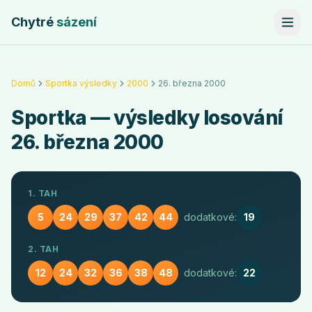
Chytré
sázení
Domů
Sportka výsledky
2000
26. března 2000
Sportka
— výsledky losování
26. března 2000
1. TAH
5
24
29
37
42
44
dodatkové:
19
2. TAH
12
24
32
36
38
48
dodatkové:
22