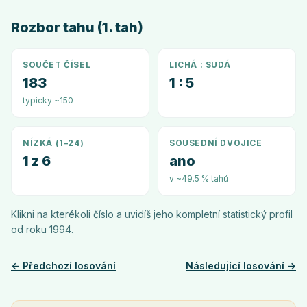
Rozbor tahu (1. tah)
SOUČET ČÍSEL
LICHÁ : SUDÁ
183
1 : 5
typicky ~150
NÍZKÁ (1–24)
SOUSEDNÍ DVOJICE
1 z 6
ano
v ~49.5 % tahů
Klikni na kterékoli číslo a uvidíš jeho kompletní statistický profil
od roku
1994
.
← Předchozí losování
Následující losování →