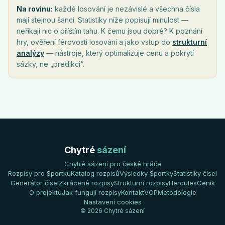
Na rovinu:
každé losování je nezávislé a všechna čísla
mají stejnou šanci. Statistiky níže popisují minulost —
neříkají nic o příštím tahu. K čemu jsou dobré? K poznání
hry, ověření férovosti losování a jako vstup do
strukturní
analýzy
— nástroje, který optimalizuje cenu a pokrytí
sázky, ne „predikci“.
Chytré
sázení
Chytré sázení pro české hráče
Rozpisy pro Sportku
Katalog rozpisů
Výsledky Sportky
Statistiky čísel
Generátor čísel
Zkrácené rozpisy
Strukturní rozpisy
Hercules
Ceník
O projektu
Jak fungují rozpisy
Kontakt
VOP
Metodologie
Nastavení cookies
© 2026 Chytré sázení