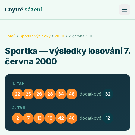
Chytré
sázení
Domů
Sportka výsledky
2000
7. června 2000
Sportka
— výsledky losování
7.
června 2000
1. TAH
22
25
26
28
34
48
dodatkové:
32
2. TAH
2
7
13
18
42
46
dodatkové:
12