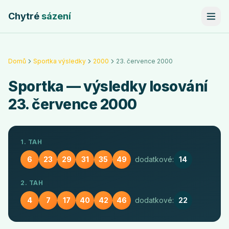
Chytré
sázení
Domů
Sportka výsledky
2000
23. července 2000
Sportka
— výsledky losování
23. července 2000
1. TAH
6
23
29
31
35
49
dodatkové:
14
2. TAH
4
7
17
40
42
46
dodatkové:
22