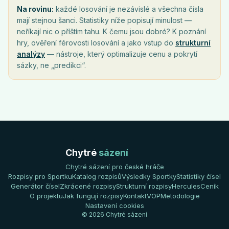
Na rovinu:
každé losování je nezávislé a všechna čísla
mají stejnou šanci. Statistiky níže popisují minulost —
neříkají nic o příštím tahu. K čemu jsou dobré? K poznání
hry, ověření férovosti losování a jako vstup do
strukturní
analýzy
— nástroje, který optimalizuje cenu a pokrytí
sázky, ne „predikci“.
Chytré
sázení
Chytré sázení pro české hráče
Rozpisy pro Sportku
Katalog rozpisů
Výsledky Sportky
Statistiky čísel
Generátor čísel
Zkrácené rozpisy
Strukturní rozpisy
Hercules
Ceník
O projektu
Jak fungují rozpisy
Kontakt
VOP
Metodologie
Nastavení cookies
© 2026 Chytré sázení