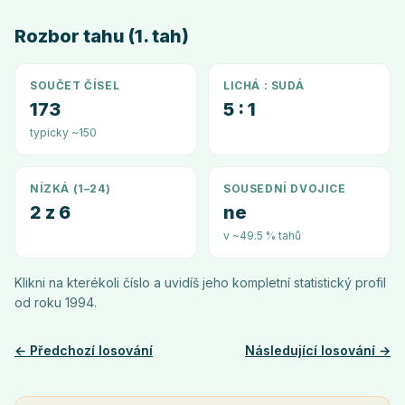
Rozbor tahu (1. tah)
SOUČET ČÍSEL
LICHÁ : SUDÁ
173
5 : 1
typicky ~150
NÍZKÁ (1–24)
SOUSEDNÍ DVOJICE
2 z 6
ne
v ~49.5 % tahů
Klikni na kterékoli číslo a uvidíš jeho kompletní statistický profil
od roku
1994
.
← Předchozí losování
Následující losování →