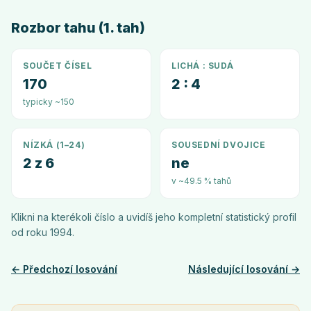
Rozbor tahu (1. tah)
SOUČET ČÍSEL
LICHÁ : SUDÁ
170
2 : 4
typicky ~150
NÍZKÁ (1–24)
SOUSEDNÍ DVOJICE
2 z 6
ne
v ~49.5 % tahů
Klikni na kterékoli číslo a uvidíš jeho kompletní statistický profil
od roku
1994
.
← Předchozí losování
Následující losování →