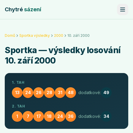
Chytré
sázení
Domů
Sportka výsledky
2000
10. září 2000
Sportka
— výsledky losování
10. září 2000
1. TAH
13
24
26
28
31
48
dodatkové:
49
2. TAH
1
7
17
18
24
36
dodatkové:
34