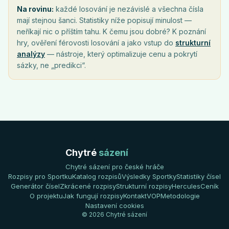
Na rovinu:
každé losování je nezávislé a všechna čísla
mají stejnou šanci. Statistiky níže popisují minulost —
neříkají nic o příštím tahu. K čemu jsou dobré? K poznání
hry, ověření férovosti losování a jako vstup do
strukturní
analýzy
— nástroje, který optimalizuje cenu a pokrytí
sázky, ne „predikci“.
Chytré
sázení
Chytré sázení pro české hráče
Rozpisy pro Sportku
Katalog rozpisů
Výsledky Sportky
Statistiky čísel
Generátor čísel
Zkrácené rozpisy
Strukturní rozpisy
Hercules
Ceník
O projektu
Jak fungují rozpisy
Kontakt
VOP
Metodologie
Nastavení cookies
© 2026 Chytré sázení