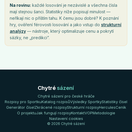
Na rovinu:
každé losování je nezávislé a všechna čísla
mají stejnou šanci. Statistiky níže popisují minulost —
neříkají nic o příštím tahu. K čemu jsou dobré? K poznání
hry, ověření férovosti losování a jako vstup do
strukturní
analýzy
— nástroje, který optimalizuje cenu a pokrytí
sázky, ne „predikci“.
Chytré
sázení
Chytré sázení pro české hráče
Rozpisy pro Sportku
Katalog rozpisů
Výsledky Sportky
Statistiky čísel
Generátor čísel
Zkrácené rozpisy
Strukturní rozpisy
Hercules
Ceník
O projektu
Jak fungují rozpisy
Kontakt
VOP
Metodologie
Nastavení cookies
© 2026 Chytré sázení