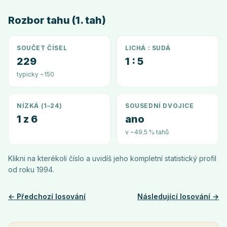
Rozbor tahu (1. tah)
SOUČET ČÍSEL
LICHÁ : SUDÁ
229
1 : 5
typicky ~150
NÍZKÁ (1–24)
SOUSEDNÍ DVOJICE
1 z 6
ano
v ~49.5 % tahů
Klikni na kterékoli číslo a uvidíš jeho kompletní statistický profil
od roku
1994
.
← Předchozí losování
Následující losování →