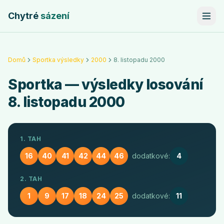
Chytré
sázení
Domů
Sportka výsledky
2000
8. listopadu 2000
Sportka
— výsledky losování
8. listopadu 2000
1. TAH
16
40
41
42
44
46
dodatkové:
4
2. TAH
1
9
17
18
24
25
dodatkové:
11