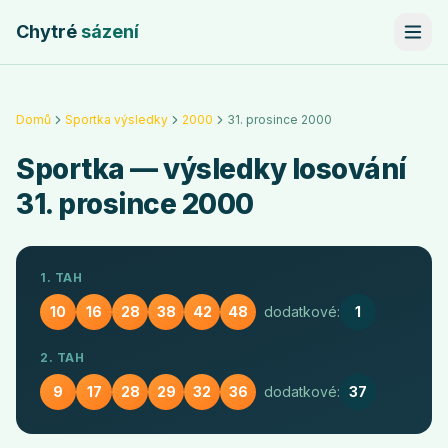
Chytré
sázení
Domů
Sportka výsledky
2000
31. prosince 2000
Sportka
— výsledky losování
31. prosince 2000
1. TAH
10
16
28
38
42
48
dodatkové:
1
2. TAH
9
17
28
29
32
36
dodatkové:
37