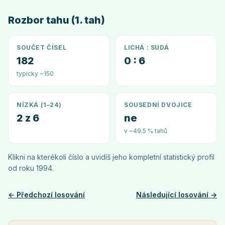
Rozbor tahu (1. tah)
SOUČET ČÍSEL
LICHÁ : SUDÁ
182
0 : 6
typicky ~150
NÍZKÁ (1–24)
SOUSEDNÍ DVOJICE
2 z 6
ne
v ~49.5 % tahů
Klikni na kterékoli číslo a uvidíš jeho kompletní statistický profil
od roku
1994
.
← Předchozí losování
Následující losování →