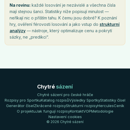
Na rovinu:
každé losování je nezávislé a všechna čísla
mají stejnou šanci. Statistiky níže popisují minulost —
neříkají nic o příštím tahu. K čemu jsou dobré? K poznání
hry, ověření férovosti losování a jako vstup do
strukturní
analýzy
— nástroje, který optimalizuje cenu a pokrytí
sázky, ne „predikci“.
Chytré
sázení
Chytré sázení pro české hráče
Rozpisy pro Sportku
Katalog rozpisů
Výsledky Sportky
Statistiky čísel
Generátor čísel
Zkrácené rozpisy
Strukturní rozpisy
Hercules
Ceník
O projektu
Jak fungují rozpisy
Kontakt
VOP
Metodologie
Nastavení cookies
© 2026 Chytré sázení