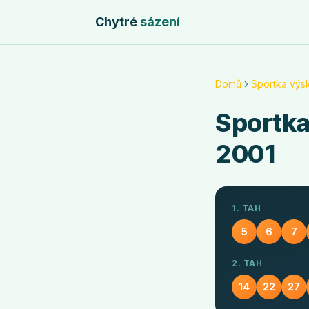
Chytré
sázení
Domů
Sportka výs
Sportk
2001
1. TAH
5
6
7
2. TAH
14
22
27