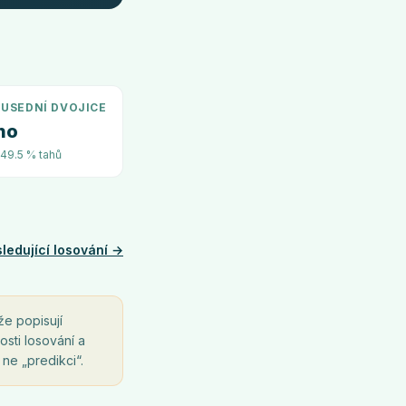
USEDNÍ DVOJICE
no
~49.5 % tahů
ledující losování →
že popisují
osti losování a
 ne „predikci“.