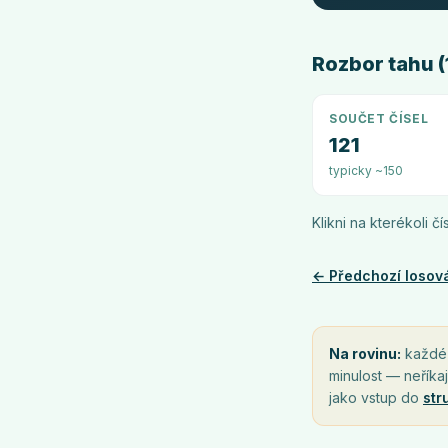
Rozbor tahu (1
SOUČET ČÍSEL
121
typicky ~150
Klikni na kterékoli č
← Předchozí losov
Na rovinu:
každé l
minulost — neříkaj
jako vstup do
str