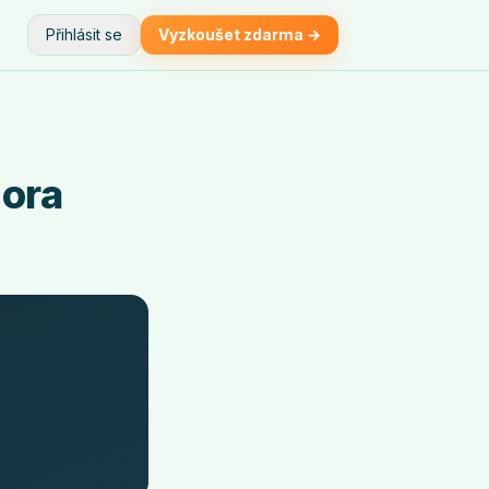
Přihlásit se
Vyzkoušet zdarma →
nora