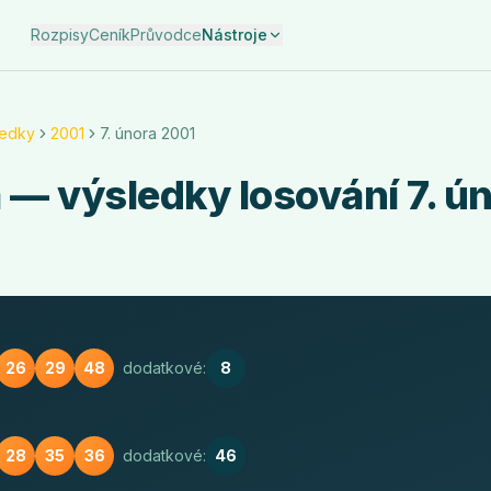
Rozpisy
Ceník
Průvodce
Nástroje
ledky
2001
7. února 2001
a
— výsledky losování
7. ú
26
29
48
dodatkové:
8
28
35
36
dodatkové:
46