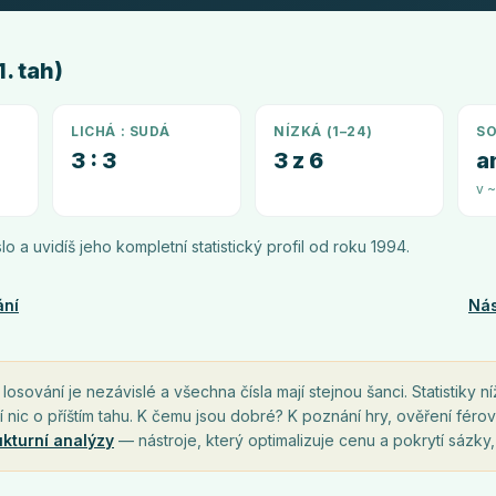
. tah)
LICHÁ : SUDÁ
NÍZKÁ (1–24)
SO
3 : 3
3 z 6
a
v 
íslo a uvidíš jeho kompletní statistický profil od roku
1994
.
ání
Nás
osování je nezávislé a všechna čísla mají stejnou šanci. Statistiky ní
í nic o příštím tahu. K čemu jsou dobré? K poznání hry, ověření férov
ukturní analýzy
— nástroje, který optimalizuje cenu a pokrytí sázky,