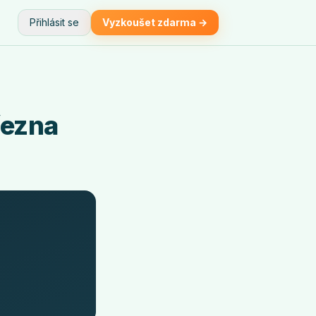
Přihlásit se
Vyzkoušet zdarma →
řezna