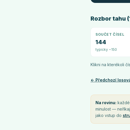
Rozbor tahu (1
SOUČET ČÍSEL
144
typicky ~150
Klikni na kterékoli č
← Předchozí losov
Na rovinu:
každé l
minulost — neříkaj
jako vstup do
str