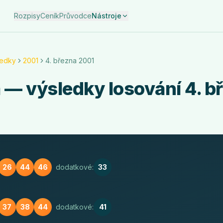
Rozpisy
Ceník
Průvodce
Nástroje
ledky
2001
4. března 2001
a
— výsledky losování
4. b
26
44
46
dodatkové:
33
37
38
44
dodatkové:
41