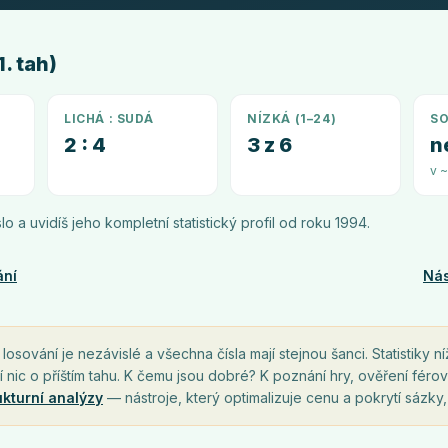
. tah)
LICHÁ : SUDÁ
NÍZKÁ (1–24)
SO
2 : 4
3 z 6
n
v 
íslo a uvidíš jeho kompletní statistický profil od roku
1994
.
ání
Nás
osování je nezávislé a všechna čísla mají stejnou šanci. Statistiky ní
í nic o příštím tahu. K čemu jsou dobré? K poznání hry, ověření férov
ukturní analýzy
— nástroje, který optimalizuje cenu a pokrytí sázky,