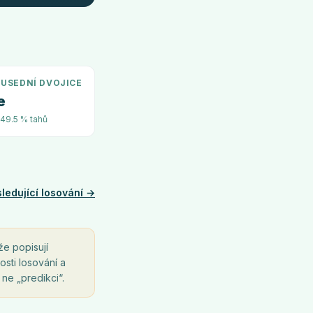
USEDNÍ DVOJICE
e
~49.5 % tahů
ledující losování →
že popisují
osti losování a
 ne „predikci“.