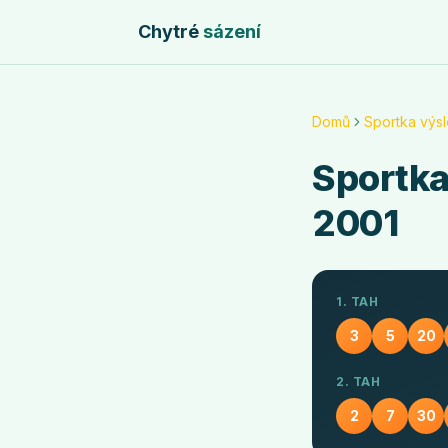
Chytré
sázení
Domů
Sportka výs
Sportk
2001
1. TAH
3
5
20
2. TAH
2
7
30