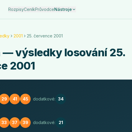
Rozpisy
Ceník
Průvodce
Nástroje
ledky
2001
25. července 2001
a
— výsledky losování
25.
ce 2001
29
41
45
dodatkové:
34
33
37
39
dodatkové:
21