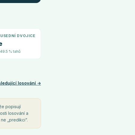
USEDNÍ DVOJICE
e
~49.5 % tahů
ledující losování →
že popisují
osti losování a
 ne „predikci“.