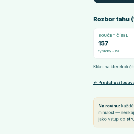
Rozbor tahu (1
SOUČET ČÍSEL
157
typicky ~150
Klikni na kterékoli č
← Předchozí losov
Na rovinu:
každé l
minulost — neříkaj
jako vstup do
str