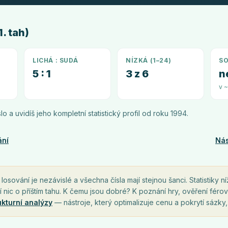
. tah)
LICHÁ : SUDÁ
NÍZKÁ (1–24)
SO
5 : 1
3 z 6
n
v 
íslo a uvidíš jeho kompletní statistický profil od roku
1994
.
ání
Nás
osování je nezávislé a všechna čísla mají stejnou šanci. Statistiky ní
í nic o příštím tahu. K čemu jsou dobré? K poznání hry, ověření férov
ukturní analýzy
— nástroje, který optimalizuje cenu a pokrytí sázky,