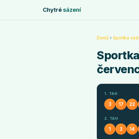
Chytré
sázení
Domů
Sportka výs
Sportk
červen
1. TAH
3
17
22
2. TAH
1
2
14