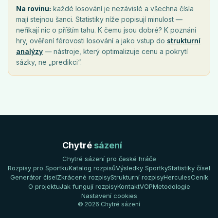
Na rovinu:
každé losování je nezávislé a všechna čísla
mají stejnou šanci. Statistiky níže popisují minulost —
neříkají nic o příštím tahu. K čemu jsou dobré? K poznání
hry, ověření férovosti losování a jako vstup do
strukturní
analýzy
— nástroje, který optimalizuje cenu a pokrytí
sázky, ne „predikci“.
Chytré
sázení
Chytré sázení pro české hráče
Rozpisy pro Sportku
Katalog rozpisů
Výsledky Sportky
Statistiky čísel
Generátor čísel
Zkrácené rozpisy
Strukturní rozpisy
Hercules
Ceník
O projektu
Jak fungují rozpisy
Kontakt
VOP
Metodologie
Nastavení cookies
© 2026 Chytré sázení