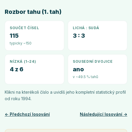
Rozbor tahu (1. tah)
SOUČET ČÍSEL
LICHÁ : SUDÁ
115
3 : 3
typicky ~150
NÍZKÁ (1–24)
SOUSEDNÍ DVOJICE
4 z 6
ano
v ~49.5 % tahů
Klikni na kterékoli číslo a uvidíš jeho kompletní statistický profil
od roku
1994
.
← Předchozí losování
Následující losování →