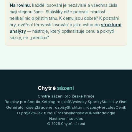
Na rovinu:
každé losování je nezávislé a všechna čísla
mají stejnou šanci. Statistiky níže popisují minulost —
neříkají nic o příštím tahu. K čemu jsou dobré? K poznání
hry, ověření férovosti losování a jako vstup do
strukturní
analýzy
— nástroje, který optimalizuje cenu a pokrytí
sázky, ne „predikci“.
Chytré
sázení
Chytré sázení pro české hráče
Rozpisy pro Sportku
Katalog rozpisů
Výsledky Sportky
Statistiky čísel
Generátor čísel
Zkrácené rozpisy
Strukturní rozpisy
Hercules
Ceník
O projektu
Jak fungují rozpisy
Kontakt
VOP
Metodologie
Nastavení cookies
© 2026 Chytré sázení