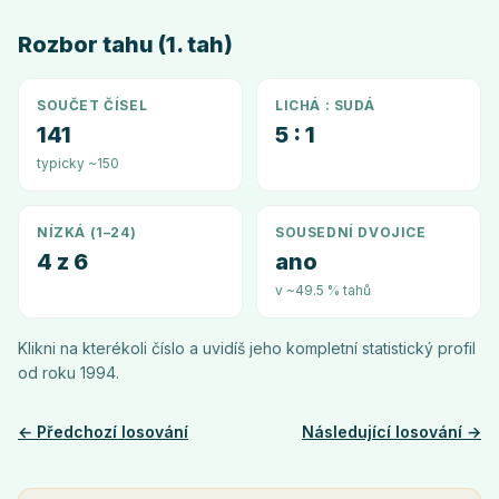
Rozbor tahu (1. tah)
SOUČET ČÍSEL
LICHÁ : SUDÁ
141
5 : 1
typicky ~150
NÍZKÁ (1–24)
SOUSEDNÍ DVOJICE
4 z 6
ano
v ~49.5 % tahů
Klikni na kterékoli číslo a uvidíš jeho kompletní statistický profil
od roku
1994
.
← Předchozí losování
Následující losování →