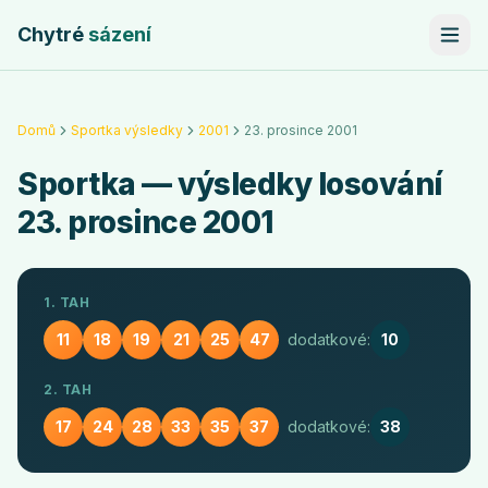
Chytré
sázení
Domů
Sportka výsledky
2001
23. prosince 2001
Sportka
— výsledky losování
23. prosince 2001
1. TAH
11
18
19
21
25
47
dodatkové:
10
2. TAH
17
24
28
33
35
37
dodatkové:
38