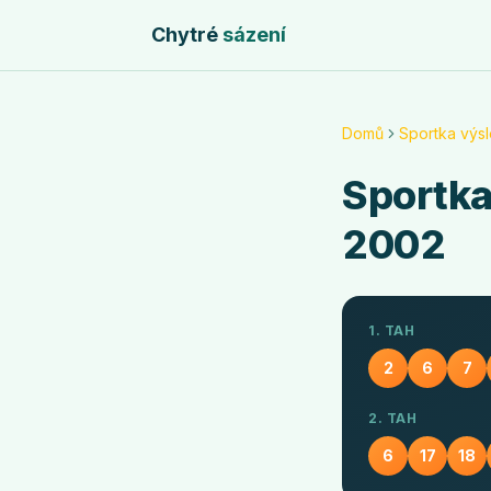
Chytré
sázení
Domů
Sportka výs
Sportk
2002
1. TAH
2
6
7
2. TAH
6
17
18