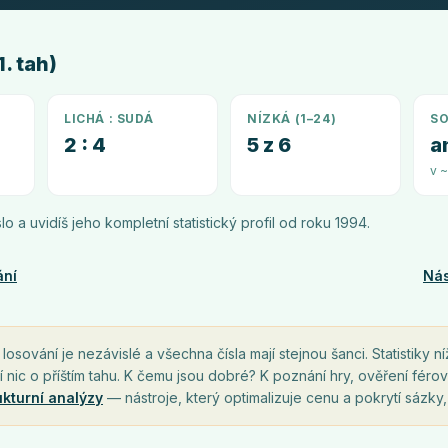
. tah)
LICHÁ : SUDÁ
NÍZKÁ (1–24)
SO
2 : 4
5 z 6
a
v 
íslo a uvidíš jeho kompletní statistický profil od roku
1994
.
ání
Nás
osování je nezávislé a všechna čísla mají stejnou šanci. Statistiky ní
í nic o příštím tahu. K čemu jsou dobré? K poznání hry, ověření férov
ukturní analýzy
— nástroje, který optimalizuje cenu a pokrytí sázky,