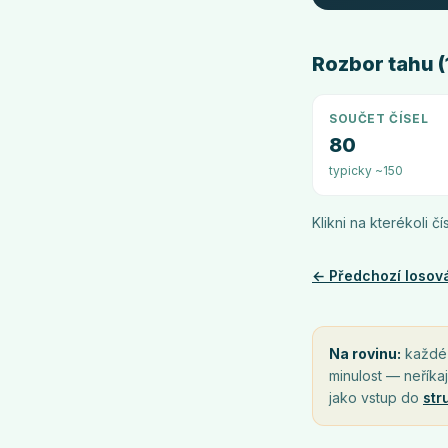
Rozbor tahu (1
SOUČET ČÍSEL
80
typicky ~150
Klikni na kterékoli č
← Předchozí losov
Na rovinu:
každé l
minulost — neříkaj
jako vstup do
str