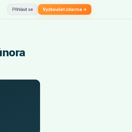
Přihlásit se
Vyzkoušet zdarma →
února