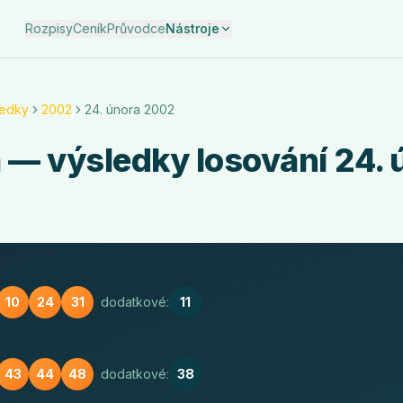
Rozpisy
Ceník
Průvodce
Nástroje
ledky
2002
24. února 2002
a
— výsledky losování
24. 
10
24
31
dodatkové:
11
43
44
48
dodatkové:
38