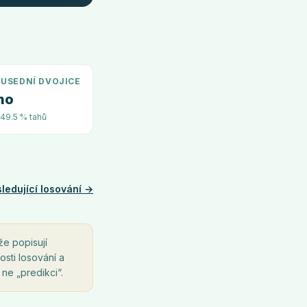
USEDNÍ DVOJICE
no
~49.5 % tahů
ledující losování →
že popisují
osti losování a
 ne „predikci“.