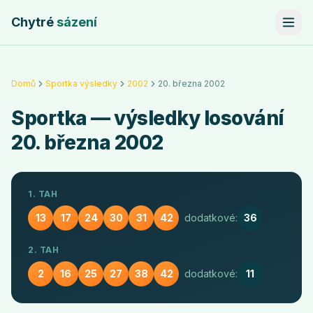
Chytré
sázení
Domů
Sportka výsledky
2002
20. března 2002
Sportka
— výsledky losování
20. března 2002
1. TAH
13
17
24
30
31
42
dodatkové:
36
2. TAH
2
16
25
27
38
42
dodatkové:
11