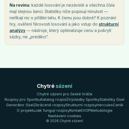
Na rovinu:
každé losování je nezávislé a všechna čísla
mají stejnou šanci. Statistiky níže popisují minulost —
neříkají nic o příštím tahu. K čemu jsou dobré? K poznání
hry, ověření férovosti losování a jako vstup do
strukturní
analýzy
— nástroje, který optimalizuje cenu a pokrytí
sázky, ne „predikci“.
Chytré
sázení
Chytré sázení pro české hráče
Rozpisy pro Sportku
Katalog rozpisů
Výsledky Sportky
Statistiky čísel
Generátor čísel
Zkrácené rozpisy
Strukturní rozpisy
Hercules
Ceník
O projektu
Jak fungují rozpisy
Kontakt
VOP
Metodologie
Nastavení cookies
© 2026 Chytré sázení