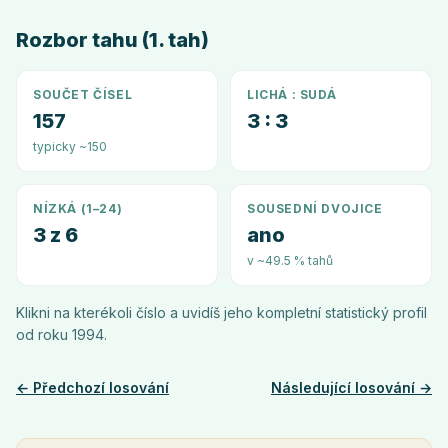
Rozbor tahu (1. tah)
SOUČET ČÍSEL
LICHÁ : SUDÁ
157
3 : 3
typicky ~150
NÍZKÁ (1–24)
SOUSEDNÍ DVOJICE
3 z 6
ano
v ~49.5 % tahů
Klikni na kterékoli číslo a uvidíš jeho kompletní statistický profil
od roku
1994
.
← Předchozí losování
Následující losování →