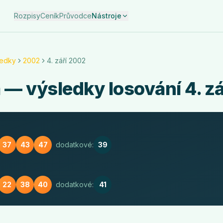
Rozpisy
Ceník
Průvodce
Nástroje
ledky
2002
4. září 2002
a
— výsledky losování
4. z
37
43
47
dodatkové:
39
22
38
40
dodatkové:
41