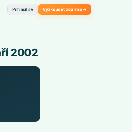
Přihlásit se
Vyzkoušet zdarma →
áří 2002