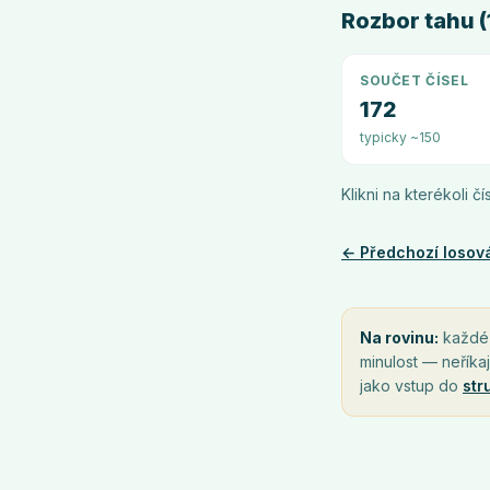
Rozbor tahu (1
SOUČET ČÍSEL
172
typicky ~150
Klikni na kterékoli č
← Předchozí losov
Na rovinu:
každé l
minulost — neříkaj
jako vstup do
str