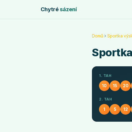
Chytré
sázení
Domů
Sportka výs
Sportk
1. TAH
10
15
20
2. TAH
1
5
12