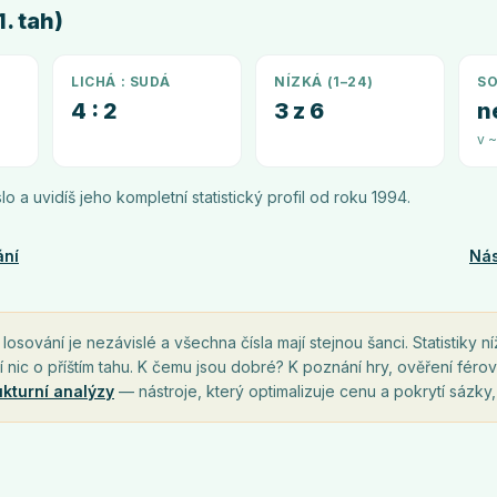
. tah)
LICHÁ : SUDÁ
NÍZKÁ (1–24)
SO
4 : 2
3 z 6
n
v 
íslo a uvidíš jeho kompletní statistický profil od roku
1994
.
ání
Nás
osování je nezávislé a všechna čísla mají stejnou šanci. Statistiky ní
í nic o příštím tahu. K čemu jsou dobré? K poznání hry, ověření férov
ukturní analýzy
— nástroje, který optimalizuje cenu a pokrytí sázky,