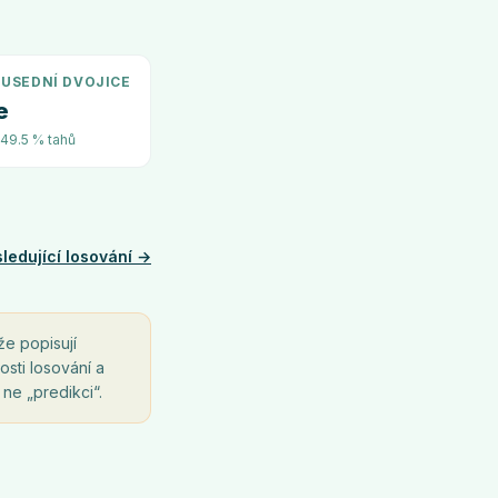
USEDNÍ DVOJICE
e
~49.5 % tahů
ledující losování →
že popisují
osti losování a
 ne „predikci“.