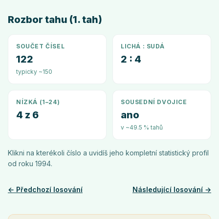
Rozbor tahu (1. tah)
SOUČET ČÍSEL
LICHÁ : SUDÁ
122
2 : 4
typicky ~150
NÍZKÁ (1–24)
SOUSEDNÍ DVOJICE
4 z 6
ano
v ~49.5 % tahů
Klikni na kterékoli číslo a uvidíš jeho kompletní statistický profil
od roku
1994
.
← Předchozí losování
Následující losování →