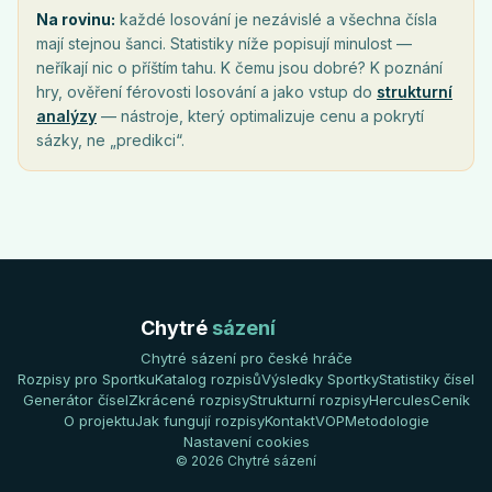
Na rovinu:
každé losování je nezávislé a všechna čísla
mají stejnou šanci. Statistiky níže popisují minulost —
neříkají nic o příštím tahu. K čemu jsou dobré? K poznání
hry, ověření férovosti losování a jako vstup do
strukturní
analýzy
— nástroje, který optimalizuje cenu a pokrytí
sázky, ne „predikci“.
Chytré
sázení
Chytré sázení pro české hráče
Rozpisy pro Sportku
Katalog rozpisů
Výsledky Sportky
Statistiky čísel
Generátor čísel
Zkrácené rozpisy
Strukturní rozpisy
Hercules
Ceník
O projektu
Jak fungují rozpisy
Kontakt
VOP
Metodologie
Nastavení cookies
© 2026 Chytré sázení