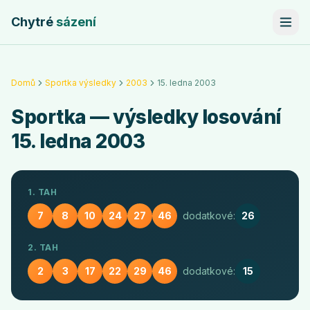
Chytré
sázení
Domů
Sportka výsledky
2003
15. ledna 2003
Sportka
— výsledky losování
15. ledna 2003
1. TAH
7
8
10
24
27
46
dodatkové:
26
2. TAH
2
3
17
22
29
46
dodatkové:
15