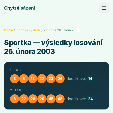
Chytré
sázení
Domů
Sportka výsledky
2003
26. února 2003
Sportka
— výsledky losování
26. února 2003
1. TAH
3
5
18
22
23
26
dodatkové:
14
2. TAH
8
22
26
29
45
48
dodatkové:
24