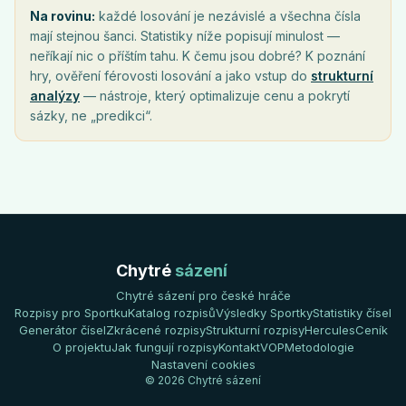
Na rovinu:
každé losování je nezávislé a všechna čísla
mají stejnou šanci. Statistiky níže popisují minulost —
neříkají nic o příštím tahu. K čemu jsou dobré? K poznání
hry, ověření férovosti losování a jako vstup do
strukturní
analýzy
— nástroje, který optimalizuje cenu a pokrytí
sázky, ne „predikci“.
Chytré
sázení
Chytré sázení pro české hráče
Rozpisy pro Sportku
Katalog rozpisů
Výsledky Sportky
Statistiky čísel
Generátor čísel
Zkrácené rozpisy
Strukturní rozpisy
Hercules
Ceník
O projektu
Jak fungují rozpisy
Kontakt
VOP
Metodologie
Nastavení cookies
© 2026 Chytré sázení