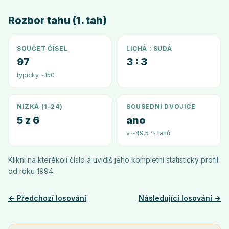
Rozbor tahu (1. tah)
SOUČET ČÍSEL
LICHÁ : SUDÁ
97
3 : 3
typicky ~150
NÍZKÁ (1–24)
SOUSEDNÍ DVOJICE
5 z 6
ano
v ~49.5 % tahů
Klikni na kterékoli číslo a uvidíš jeho kompletní statistický profil
od roku
1994
.
← Předchozí losování
Následující losování →