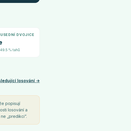
USEDNÍ DVOJICE
e
~49.5 % tahů
ledující losování →
že popisují
osti losování a
 ne „predikci“.