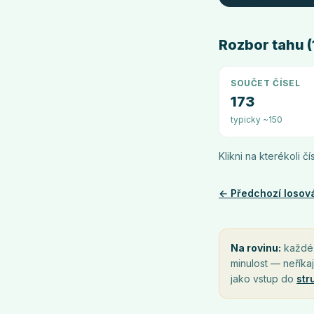
Rozbor tahu (1
SOUČET ČÍSEL
173
typicky ~150
Klikni na kterékoli č
← Předchozí losov
Na rovinu:
každé l
minulost — neříkaj
jako vstup do
str