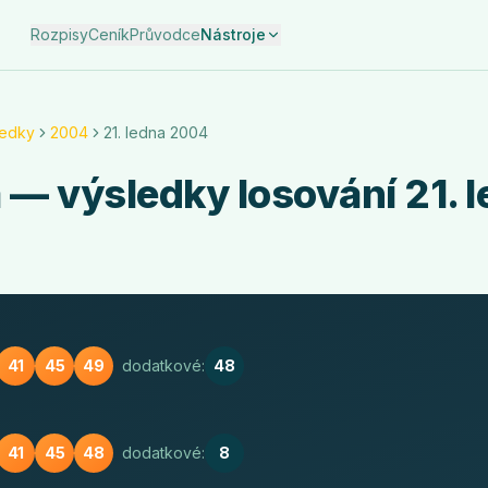
Rozpisy
Ceník
Průvodce
Nástroje
ledky
2004
21. ledna 2004
a
— výsledky losování
21. 
41
45
49
dodatkové:
48
41
45
48
dodatkové:
8