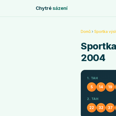
Chytré
sázení
Domů
Sportka výs
Sportk
2004
1. TAH
5
14
19
2. TAH
22
32
37