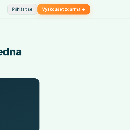
Přihlásit se
Vyzkoušet zdarma →
ledna