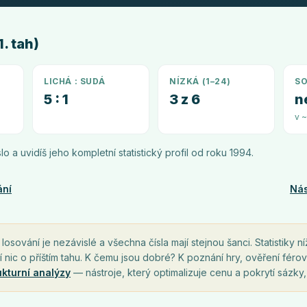
. tah)
LICHÁ : SUDÁ
NÍZKÁ (1–24)
SO
5 : 1
3 z 6
n
v 
íslo a uvidíš jeho kompletní statistický profil od roku
1994
.
ání
Nás
osování je nezávislé a všechna čísla mají stejnou šanci. Statistiky ní
í nic o příštím tahu. K čemu jsou dobré? K poznání hry, ověření férov
ukturní analýzy
— nástroje, který optimalizuje cenu a pokrytí sázky,