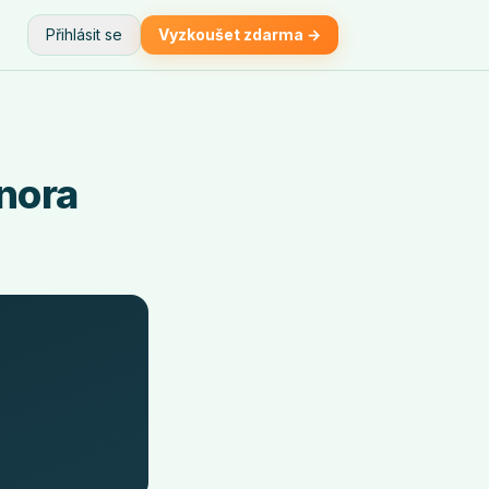
Přihlásit se
Vyzkoušet zdarma →
února