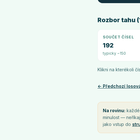
Rozbor tahu (1
SOUČET ČÍSEL
192
typicky ~150
Klikni na kterékoli č
← Předchozí losov
Na rovinu:
každé l
minulost — neříkaj
jako vstup do
str