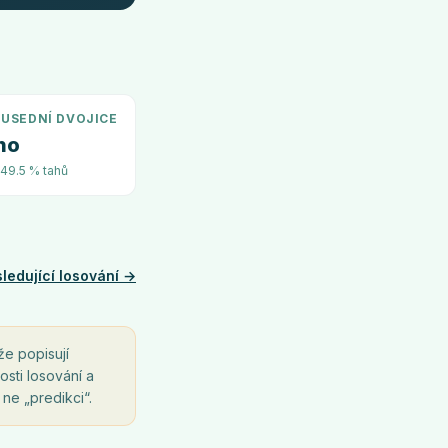
USEDNÍ DVOJICE
no
~49.5 % tahů
ledující losování →
že popisují
osti losování a
 ne „predikci“.