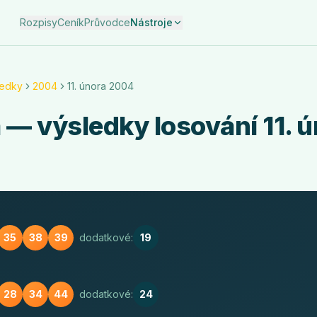
Rozpisy
Ceník
Průvodce
Nástroje
ledky
2004
11. února 2004
a
— výsledky losování
11. 
35
38
39
dodatkové:
19
28
34
44
dodatkové:
24