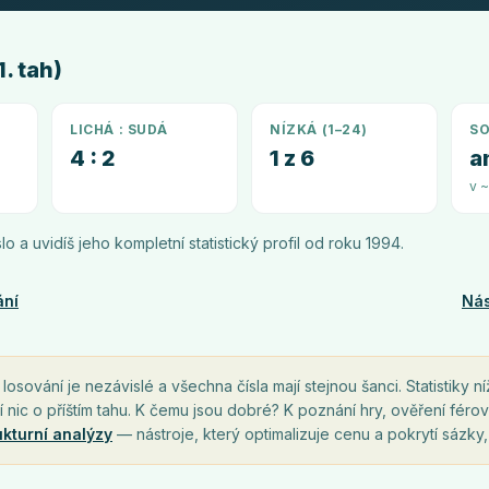
. tah)
LICHÁ : SUDÁ
NÍZKÁ (1–24)
SO
4 : 2
1 z 6
a
v 
íslo a uvidíš jeho kompletní statistický profil od roku
1994
.
ání
Nás
osování je nezávislé a všechna čísla mají stejnou šanci. Statistiky ní
í nic o příštím tahu. K čemu jsou dobré? K poznání hry, ověření férov
ukturní analýzy
— nástroje, který optimalizuje cenu a pokrytí sázky,