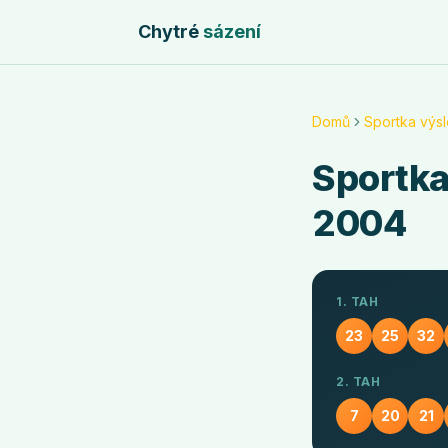
Chytré
sázení
Domů
Sportka výs
Sportk
2004
1. TAH
23
25
32
2. TAH
7
20
21