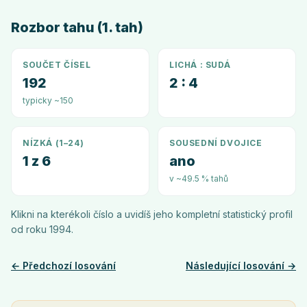
Rozbor tahu (1. tah)
SOUČET ČÍSEL
LICHÁ : SUDÁ
192
2 : 4
typicky ~150
NÍZKÁ (1–24)
SOUSEDNÍ DVOJICE
1 z 6
ano
v ~49.5 % tahů
Klikni na kterékoli číslo a uvidíš jeho kompletní statistický profil
od roku
1994
.
← Předchozí losování
Následující losování →