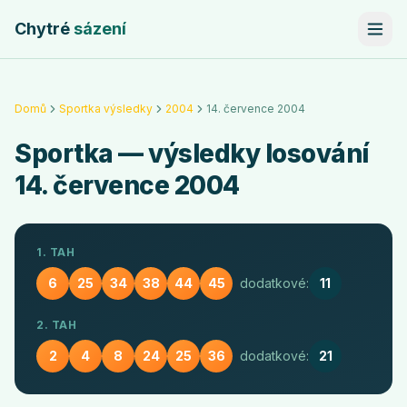
Chytré
sázení
Domů
Sportka výsledky
2004
14. července 2004
Sportka
— výsledky losování
14. července 2004
1. TAH
6
25
34
38
44
45
dodatkové:
11
2. TAH
2
4
8
24
25
36
dodatkové:
21