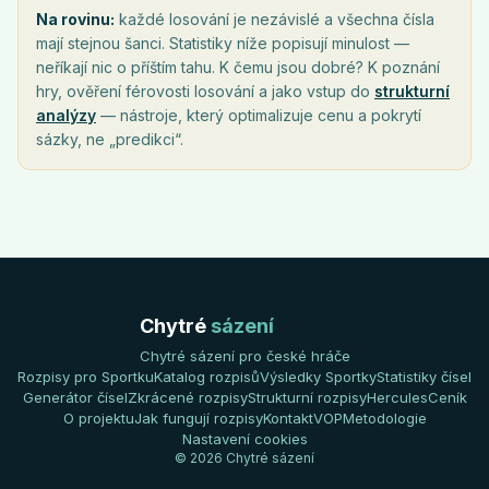
Na rovinu:
každé losování je nezávislé a všechna čísla
mají stejnou šanci. Statistiky níže popisují minulost —
neříkají nic o příštím tahu. K čemu jsou dobré? K poznání
hry, ověření férovosti losování a jako vstup do
strukturní
analýzy
— nástroje, který optimalizuje cenu a pokrytí
sázky, ne „predikci“.
Chytré
sázení
Chytré sázení pro české hráče
Rozpisy pro Sportku
Katalog rozpisů
Výsledky Sportky
Statistiky čísel
Generátor čísel
Zkrácené rozpisy
Strukturní rozpisy
Hercules
Ceník
O projektu
Jak fungují rozpisy
Kontakt
VOP
Metodologie
Nastavení cookies
© 2026 Chytré sázení