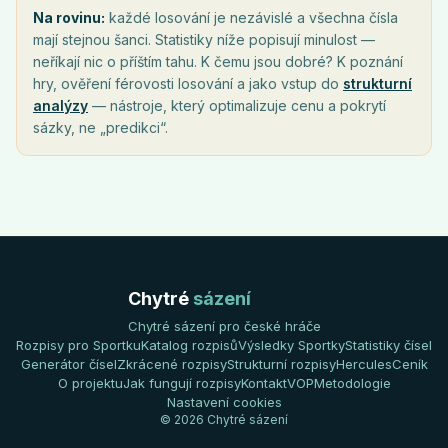
Na rovinu:
každé losování je nezávislé a všechna čísla
mají stejnou šanci. Statistiky níže popisují minulost —
neříkají nic o příštím tahu. K čemu jsou dobré? K poznání
hry, ověření férovosti losování a jako vstup do
strukturní
analýzy
— nástroje, který optimalizuje cenu a pokrytí
sázky, ne „predikci“.
Chytré
sázení
Chytré sázení pro české hráče
Rozpisy pro Sportku
Katalog rozpisů
Výsledky Sportky
Statistiky čísel
Generátor čísel
Zkrácené rozpisy
Strukturní rozpisy
Hercules
Ceník
O projektu
Jak fungují rozpisy
Kontakt
VOP
Metodologie
Nastavení cookies
© 2026 Chytré sázení