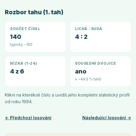
Rozbor tahu (1. tah)
SOUČET ČÍSEL
LICHÁ : SUDÁ
140
4 : 2
typicky ~150
NÍZKÁ (1–24)
SOUSEDNÍ DVOJICE
4 z 6
ano
v ~49.5 % tahů
Klikni na kterékoli číslo a uvidíš jeho kompletní statistický profil
od roku
1994
.
← Předchozí losování
Následující losování →