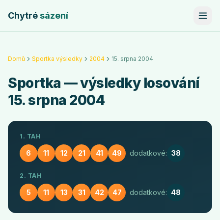
Chytré
sázení
Domů
Sportka výsledky
2004
15. srpna 2004
Sportka
— výsledky losování
15. srpna 2004
1. TAH
6
11
12
21
41
49
dodatkové:
38
2. TAH
5
11
13
31
42
47
dodatkové:
48