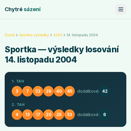
Chytré
sázení
Domů
Sportka výsledky
2004
14. listopadu 2004
Sportka
— výsledky losování
14. listopadu 2004
1. TAH
3
7
22
26
40
45
dodatkové:
42
2. TAH
4
13
17
20
25
33
dodatkové:
6