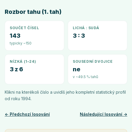
Rozbor tahu (1. tah)
SOUČET ČÍSEL
LICHÁ : SUDÁ
143
3 : 3
typicky ~150
NÍZKÁ (1–24)
SOUSEDNÍ DVOJICE
3 z 6
ne
v ~49.5 % tahů
Klikni na kterékoli číslo a uvidíš jeho kompletní statistický profil
od roku
1994
.
← Předchozí losování
Následující losování →