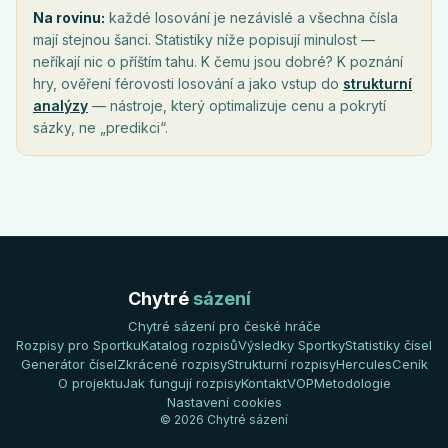
Na rovinu:
každé losování je nezávislé a všechna čísla
mají stejnou šanci. Statistiky níže popisují minulost —
neříkají nic o příštím tahu. K čemu jsou dobré? K poznání
hry, ověření férovosti losování a jako vstup do
strukturní
analýzy
— nástroje, který optimalizuje cenu a pokrytí
sázky, ne „predikci“.
Chytré
sázení
Chytré sázení pro české hráče
Rozpisy pro Sportku
Katalog rozpisů
Výsledky Sportky
Statistiky čísel
Generátor čísel
Zkrácené rozpisy
Strukturní rozpisy
Hercules
Ceník
O projektu
Jak fungují rozpisy
Kontakt
VOP
Metodologie
Nastavení cookies
© 2026 Chytré sázení