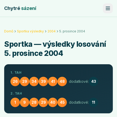
Chytré
sázení
Domů
Sportka výsledky
2004
5. prosince 2004
Sportka
— výsledky losování
5. prosince 2004
1. TAH
26
29
34
39
41
48
dodatkové:
43
2. TAH
1
9
28
29
40
45
dodatkové:
11