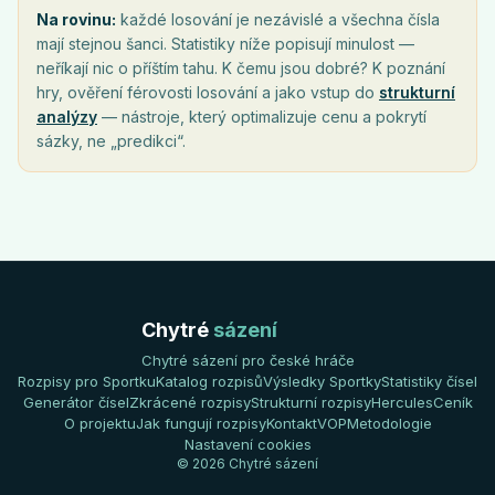
Na rovinu:
každé losování je nezávislé a všechna čísla
mají stejnou šanci. Statistiky níže popisují minulost —
neříkají nic o příštím tahu. K čemu jsou dobré? K poznání
hry, ověření férovosti losování a jako vstup do
strukturní
analýzy
— nástroje, který optimalizuje cenu a pokrytí
sázky, ne „predikci“.
Chytré
sázení
Chytré sázení pro české hráče
Rozpisy pro Sportku
Katalog rozpisů
Výsledky Sportky
Statistiky čísel
Generátor čísel
Zkrácené rozpisy
Strukturní rozpisy
Hercules
Ceník
O projektu
Jak fungují rozpisy
Kontakt
VOP
Metodologie
Nastavení cookies
© 2026 Chytré sázení