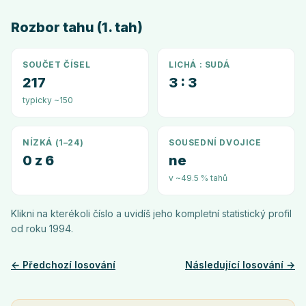
Rozbor tahu (1. tah)
SOUČET ČÍSEL
LICHÁ : SUDÁ
217
3 : 3
typicky ~150
NÍZKÁ (1–24)
SOUSEDNÍ DVOJICE
0 z 6
ne
v ~49.5 % tahů
Klikni na kterékoli číslo a uvidíš jeho kompletní statistický profil
od roku
1994
.
← Předchozí losování
Následující losování →