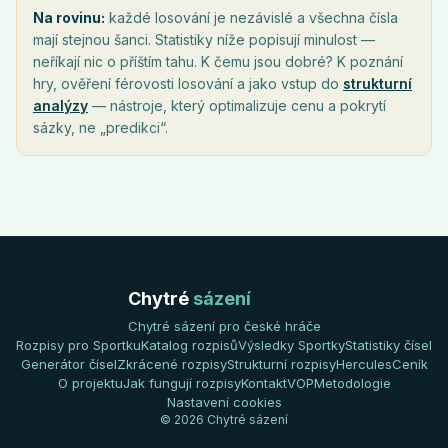
Na rovinu:
každé losování je nezávislé a všechna čísla
mají stejnou šanci. Statistiky níže popisují minulost —
neříkají nic o příštím tahu. K čemu jsou dobré? K poznání
hry, ověření férovosti losování a jako vstup do
strukturní
analýzy
— nástroje, který optimalizuje cenu a pokrytí
sázky, ne „predikci“.
Chytré
sázení
Chytré sázení pro české hráče
Rozpisy pro Sportku
Katalog rozpisů
Výsledky Sportky
Statistiky čísel
Generátor čísel
Zkrácené rozpisy
Strukturní rozpisy
Hercules
Ceník
O projektu
Jak fungují rozpisy
Kontakt
VOP
Metodologie
Nastavení cookies
© 2026 Chytré sázení