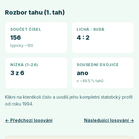
Rozbor tahu (1. tah)
SOUČET ČÍSEL
LICHÁ : SUDÁ
156
4 : 2
typicky ~150
NÍZKÁ (1–24)
SOUSEDNÍ DVOJICE
3 z 6
ano
v ~49.5 % tahů
Klikni na kterékoli číslo a uvidíš jeho kompletní statistický profil
od roku
1994
.
← Předchozí losování
Následující losování →