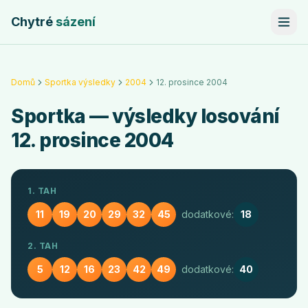
Chytré
sázení
Domů
Sportka výsledky
2004
12. prosince 2004
Sportka
— výsledky losování
12. prosince 2004
1. TAH
11
19
20
29
32
45
dodatkové:
18
2. TAH
5
12
16
23
42
49
dodatkové:
40