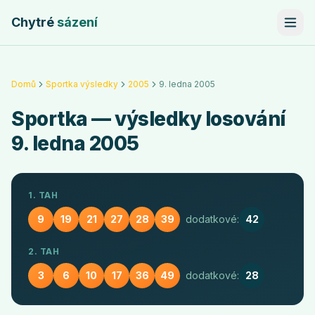
Chytré
sázení
Domů
Sportka výsledky
2005
9. ledna 2005
Sportka
— výsledky losování
9. ledna 2005
1. TAH
9
19
21
27
28
39
dodatkové:
42
2. TAH
3
6
10
17
36
49
dodatkové:
28