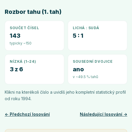
Rozbor tahu (1. tah)
SOUČET ČÍSEL
LICHÁ : SUDÁ
143
5 : 1
typicky ~150
NÍZKÁ (1–24)
SOUSEDNÍ DVOJICE
3 z 6
ano
v ~49.5 % tahů
Klikni na kterékoli číslo a uvidíš jeho kompletní statistický profil
od roku
1994
.
← Předchozí losování
Následující losování →