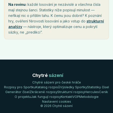
Na rovinu:
každé losování je nezávislé a všechna čísla
mají stejnou šanci. Statistiky níže popisují minulost —
neříkají nic o příštím tahu. K čemu jsou dobré? K poznání
hry, ověření férovosti losování a jako vstup do
strukturní
analýzy
— nástroje, který optimalizuje cenu a pokrytí
sázky, ne „predikci“.
Chytré
sázení
Chytré sázení pro české hráče
Rozpisy pro Sportku
Katalog rozpisů
Výsledky Sportky
Statistiky čísel
Generátor čísel
Zkrácené rozpisy
Strukturní rozpisy
Hercules
Ceník
O projektu
Jak fungují rozpisy
Kontakt
VOP
Metodologie
Nastavení cookies
© 2026 Chytré sázení