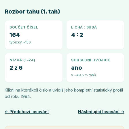
Rozbor tahu (1. tah)
SOUČET ČÍSEL
LICHÁ : SUDÁ
164
4 : 2
typicky ~150
NÍZKÁ (1–24)
SOUSEDNÍ DVOJICE
2 z 6
ano
v ~49.5 % tahů
Klikni na kterékoli číslo a uvidíš jeho kompletní statistický profil
od roku
1994
.
← Předchozí losování
Následující losování →