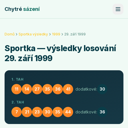
Chytré
sázení
Domů
Sportka výsledky
1999
29. září 1999
Sportka
— výsledky losování
29. září 1999
1. TAH
11
14
27
35
36
41
dodatkové:
30
2. TAH
7
21
23
30
35
44
dodatkové:
36