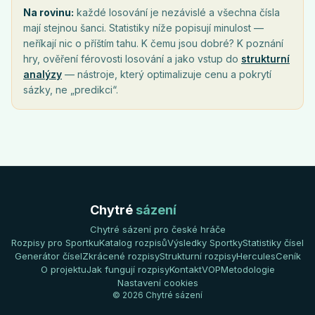
Na rovinu:
každé losování je nezávislé a všechna čísla
mají stejnou šanci. Statistiky níže popisují minulost —
neříkají nic o příštím tahu. K čemu jsou dobré? K poznání
hry, ověření férovosti losování a jako vstup do
strukturní
analýzy
— nástroje, který optimalizuje cenu a pokrytí
sázky, ne „predikci“.
Chytré
sázení
Chytré sázení pro české hráče
Rozpisy pro Sportku
Katalog rozpisů
Výsledky Sportky
Statistiky čísel
Generátor čísel
Zkrácené rozpisy
Strukturní rozpisy
Hercules
Ceník
O projektu
Jak fungují rozpisy
Kontakt
VOP
Metodologie
Nastavení cookies
© 2026 Chytré sázení