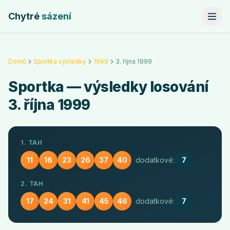
Chytré
sázení
Domů
Sportka výsledky
1999
3. října 1999
Sportka
— výsledky losování
3. října 1999
1. TAH
11
16
23
26
37
40
dodatkové:
7
2. TAH
17
24
31
41
45
46
dodatkové:
7