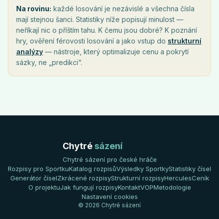
Na rovinu:
každé losování je nezávislé a všechna čísla
mají stejnou šanci. Statistiky níže popisují minulost —
neříkají nic o příštím tahu. K čemu jsou dobré? K poznání
hry, ověření férovosti losování a jako vstup do
strukturní
analýzy
— nástroje, který optimalizuje cenu a pokrytí
sázky, ne „predikci“.
Chytré
sázení
Chytré sázení pro české hráče
Rozpisy pro Sportku
Katalog rozpisů
Výsledky Sportky
Statistiky čísel
Generátor čísel
Zkrácené rozpisy
Strukturní rozpisy
Hercules
Ceník
O projektu
Jak fungují rozpisy
Kontakt
VOP
Metodologie
Nastavení cookies
© 2026 Chytré sázení