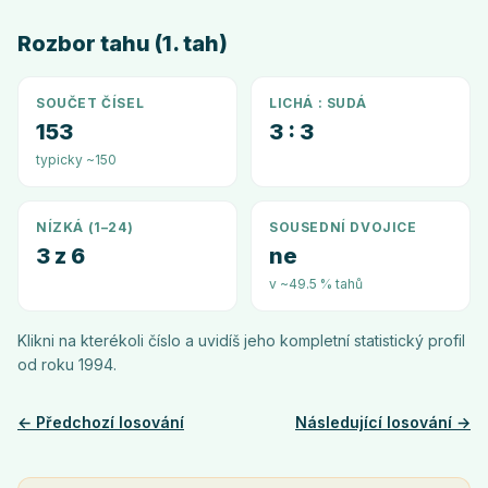
Rozbor tahu (1. tah)
SOUČET ČÍSEL
LICHÁ : SUDÁ
153
3 : 3
typicky ~150
NÍZKÁ (1–24)
SOUSEDNÍ DVOJICE
3 z 6
ne
v ~49.5 % tahů
Klikni na kterékoli číslo a uvidíš jeho kompletní statistický profil
od roku
1994
.
← Předchozí losování
Následující losování →